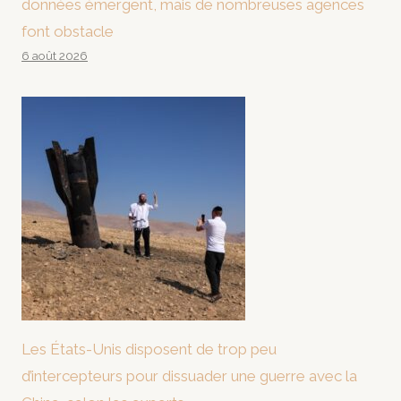
données émergent, mais de nombreuses agences
font obstacle
6 août 2026
Les États-Unis disposent de trop peu
d’intercepteurs pour dissuader une guerre avec la