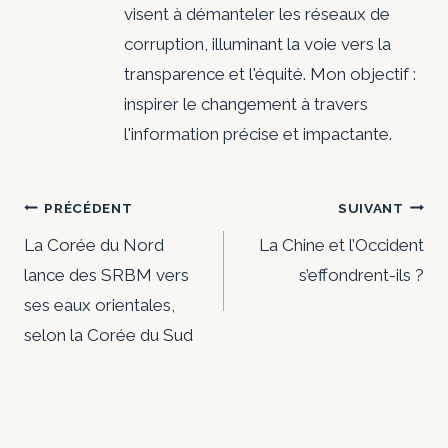
visent à démanteler les réseaux de
corruption, illuminant la voie vers la
transparence et l'équité. Mon objectif :
inspirer le changement à travers
l'information précise et impactante.
Navigation
PRÉCÉDENT
SUIVANT
de
La Corée du Nord
La Chine et l’Occident
lance des SRBM vers
s’effondrent-ils ?
l’article
ses eaux orientales,
selon la Corée du Sud