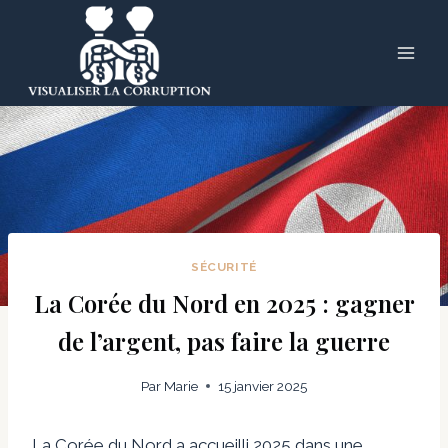
Skip
to
content
SÉCURITÉ
La Corée du Nord en 2025 : gagner
de l’argent, pas faire la guerre
Par
Marie
15 janvier 2025
La Corée du Nord a accueilli 2025 dans une