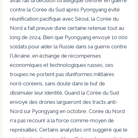
avait
fait
la décision stratégique d'entrer en guerre
contre la Corée du Sud après Pyongyang
évité
réunification pacifique avec Séoul, la Corée du
Nord a fait preuve d’une certaine retenue tout au
long de 2024. Bien que Pyongyang
envoyé
10 000
soldats
pour aider la Russie
dans sa guerre contre
l’Ukraine, en échange de récompenses
économiques et technologiques russes, ces
troupes ne portent pas d’uniformes militaires
nord-coréens, sans doute dans le but de
dissimuler leur identité. Quand la Corée du Sud
envoyé
des drones largueront des tracts anti-
Nord sur Pyongyang en octobre, Corée du Nord
n'a pas
recourir à la force comme moyen de
représailles. Certains analystes ont suggéré que le