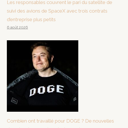
Les responsables couvrent le pari du satellite de
suivi des avions de SpaceX avec trois contrats
d’entreprise plus petits
6 août 2026
Combien ont travaillé pour DOGE ? De nouvelles