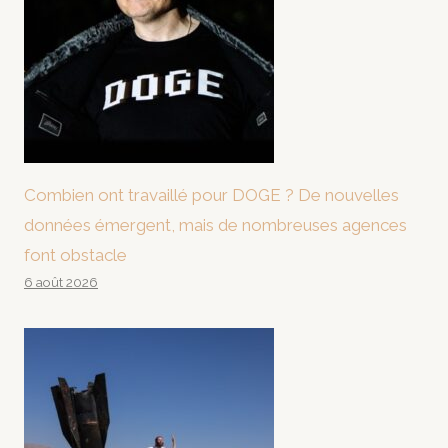
Combien ont travaillé pour DOGE ? De nouvelles
données émergent, mais de nombreuses agences
font obstacle
6 août 2026