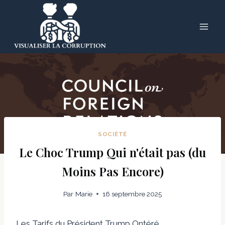
Skip
to
content
SOCIÉTÉ
Le Choc Trump Qui n'était pas (du
Moins Pas Encore)
Par
Marie
16 septembre 2025
Les Tarifs du Président Trump Ontéré