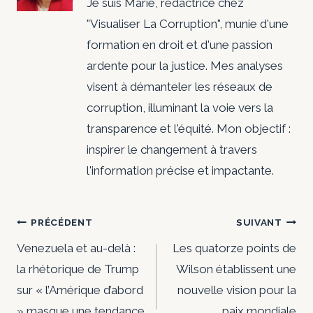
Je suis Marie, rédactrice chez
"Visualiser La Corruption", munie d'une
formation en droit et d'une passion
ardente pour la justice. Mes analyses
visent à démanteler les réseaux de
corruption, illuminant la voie vers la
transparence et l'équité. Mon objectif :
inspirer le changement à travers
l'information précise et impactante.
Navigation
PRÉCÉDENT
SUIVANT
de
Venezuela et au-delà :
Les quatorze points de
la rhétorique de Trump
Wilson établissent une
l’article
sur « l’Amérique d’abord
nouvelle vision pour la
» masque une tendance
paix mondiale