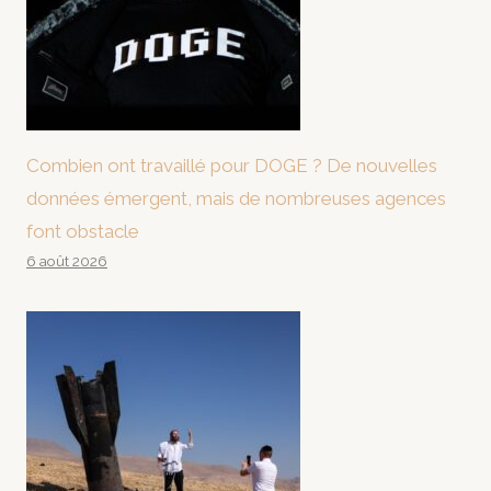
Combien ont travaillé pour DOGE ? De nouvelles
données émergent, mais de nombreuses agences
font obstacle
6 août 2026