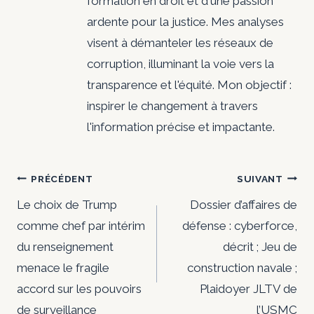
formation en droit et d'une passion
ardente pour la justice. Mes analyses
visent à démanteler les réseaux de
corruption, illuminant la voie vers la
transparence et l'équité. Mon objectif :
inspirer le changement à travers
l'information précise et impactante.
Navigation
PRÉCÉDENT
SUIVANT
de
Le choix de Trump
Dossier d’affaires de
comme chef par intérim
défense : cyberforce,
l’article
du renseignement
décrit ; Jeu de
menace le fragile
construction navale ;
accord sur les pouvoirs
Plaidoyer JLTV de
de surveillance
l’USMC