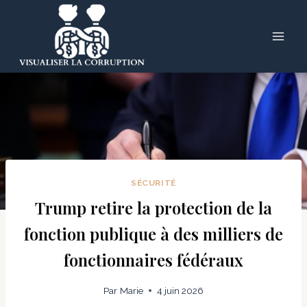
Skip
to
content
SÉCURITÉ
Trump retire la protection de la
fonction publique à des milliers de
fonctionnaires fédéraux
Par
Marie
4 juin 2026