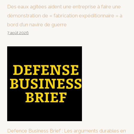
Des eaux agitées aident une entreprise à faire une
démonstration de « fabrication expéditionnaire » à
bord d’un navire de guerre
7 août 2026
Defence Business Brief : Les arguments durables en