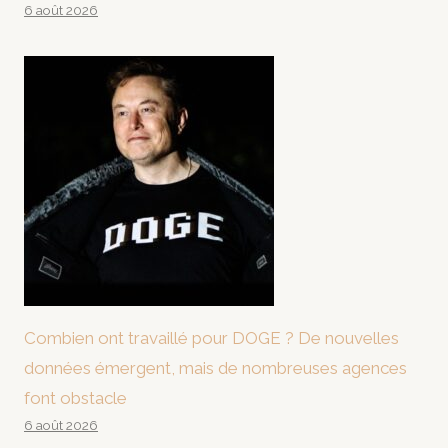
6 août 2026
Combien ont travaillé pour DOGE ? De nouvelles
données émergent, mais de nombreuses agences
font obstacle
6 août 2026