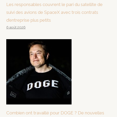
Les responsables couvrent le pari du satellite de
suivi des avions de SpaceX avec trois contrats
d’entreprise plus petits
6 août 2026
Combien ont travaillé pour DOGE ? De nouvelles