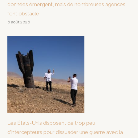
données émergent, mais de nombreuses agences
font obstacle
6 août 2026
Les États-Unis disposent de trop peu
d’intercepteurs pour dissuader une guerre avec la