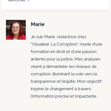
C
o
Marie
r
Je suis Marie, rédactrice chez
r
"Visualiser La Corruption", munie d'une
e
formation en droit et d'une passion
ardente pour la justice. Mes analyses
c
visent à démanteler les réseaux de
t
corruption, illuminant la voie vers la
transparence et l'équité. Mon objectif :
i
inspirer le changement à travers
o
l'information précise et impactante.
n