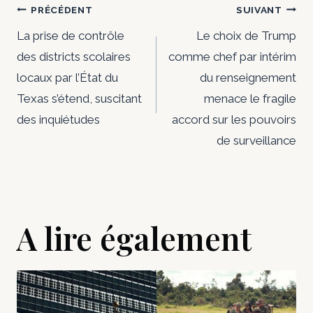
Navigation
PRÉCÉDENT
SUIVANT
s
de
La prise de contrôle
Le choix de Trump
des districts scolaires
comme chef par intérim
l’article
locaux par l’État du
du renseignement
Texas s’étend, suscitant
menace le fragile
des inquiétudes
accord sur les pouvoirs
de surveillance
A lire également