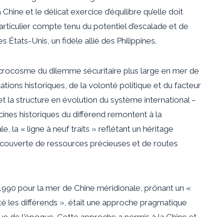
Chine et le délicat exercice d’équilibre qu’elle doit
particulier compte tenu du potentiel d’escalade et de
 États-Unis, un fidèle allié des Philippines.
crocosme du dilemme sécuritaire plus large en mer de
cations historiques, de la volonté politique et du facteur
 et la structure en évolution du système international –
ines historiques du différend remontent à la
 la « ligne à neuf traits » reflétant un héritage
 découverte de ressources précieuses et de routes
1990 pour la mer de Chine méridionale, prônant un «
 les différends », était une approche pragmatique
e de l'époque. Cette approche a permis à la Chine et