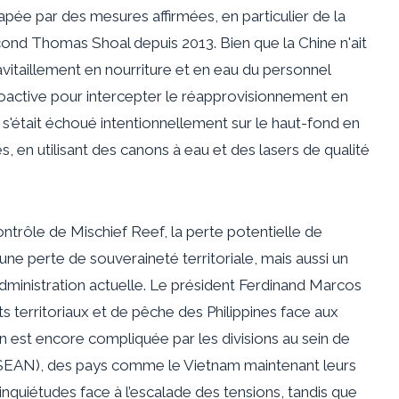
apée par des mesures affirmées, en particulier de la
cond Thomas Shoal depuis 2013. Bien que la Chine n'ait
vitaillement en nourriture et en eau du personnel
proactive pour intercepter le réapprovisionnement en
i s'était échoué intentionnellement sur le haut-fond en
s, en utilisant des canons à eau et des lasers de qualité
ontrôle de Mischief Reef, la perte potentielle de
e perte de souveraineté territoriale, mais aussi un
l’administration actuelle. Le président Ferdinand Marcos
oits territoriaux et de pêche des Philippines face aux
on est encore compliquée par les divisions au sein de
 (ASEAN), des pays comme le Vietnam maintenant leurs
nquiétudes face à l’escalade des tensions, tandis que