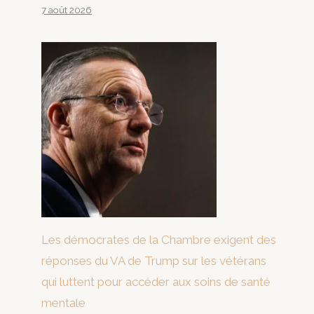
7 août 2026
Les démocrates de la Chambre exigent des
réponses du VA de Trump sur les vétérans
qui luttent pour accéder aux soins de santé
mentale