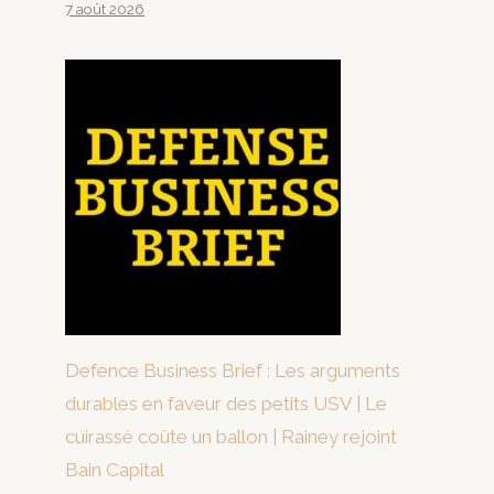
7 août 2026
Defence Business Brief : Les arguments
durables en faveur des petits USV | Le
cuirassé coûte un ballon | Rainey rejoint
Bain Capital