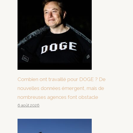
Combien ont travaillé pour DOGE ? De
nouvelles données émergent, mais de
nombreuses agences font obstacle
6 août 2026