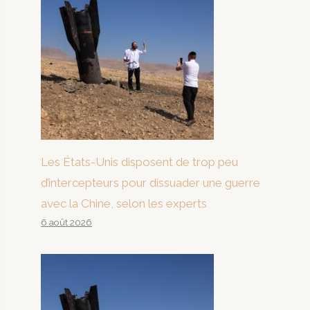
Les États-Unis disposent de trop peu
d’intercepteurs pour dissuader une guerre
avec la Chine, selon les experts
6 août 2026