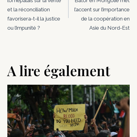
loi népalais sur la vérité
Bator en Mongolie met
l’article
et la réconciliation
l’accent sur l’importance
favorisera-t-il la justice
de la coopération en
ou l’impunité ?
Asie du Nord-Est
A lire également