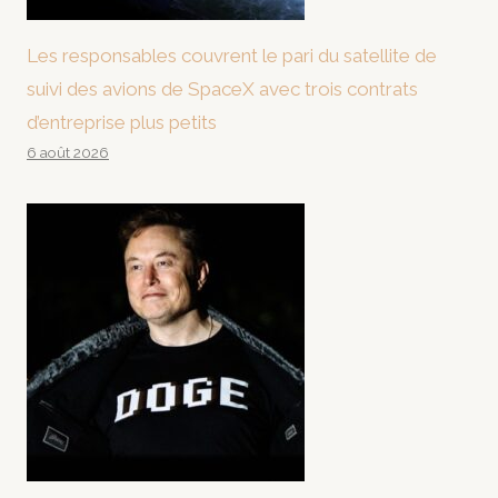
Les responsables couvrent le pari du satellite de
suivi des avions de SpaceX avec trois contrats
d’entreprise plus petits
6 août 2026