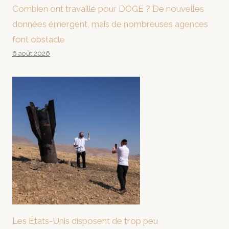
Combien ont travaillé pour DOGE ? De nouvelles
données émergent, mais de nombreuses agences
font obstacle
6 août 2026
Les États-Unis disposent de trop peu