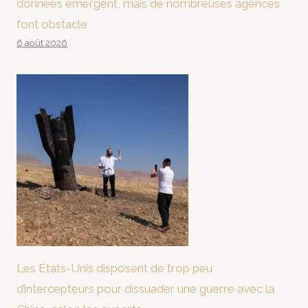
données émergent, mais de nombreuses agences
font obstacle
6 août 2026
Les États-Unis disposent de trop peu
d’intercepteurs pour dissuader une guerre avec la