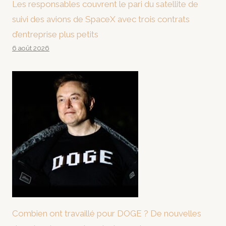
Les responsables couvrent le pari du satellite de
suivi des avions de SpaceX avec trois contrats
d’entreprise plus petits
6 août 2026
Combien ont travaillé pour DOGE ? De nouvelles