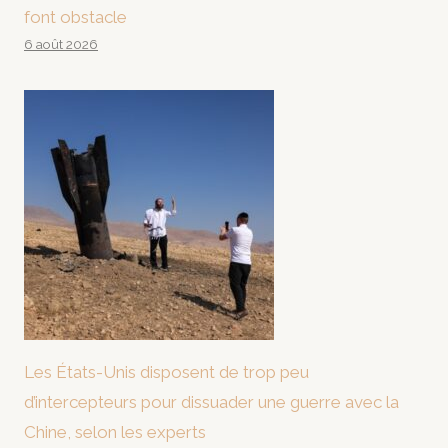
font obstacle
6 août 2026
Les États-Unis disposent de trop peu
d’intercepteurs pour dissuader une guerre avec la
Chine, selon les experts