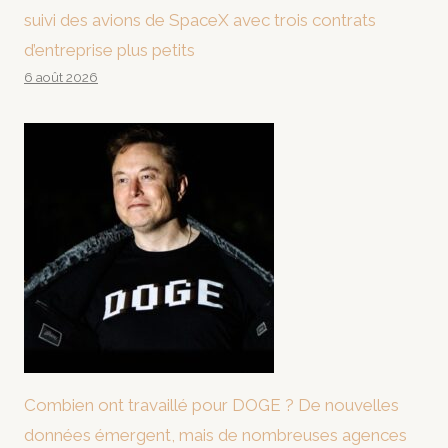
suivi des avions de SpaceX avec trois contrats
d’entreprise plus petits
6 août 2026
Combien ont travaillé pour DOGE ? De nouvelles
données émergent, mais de nombreuses agences