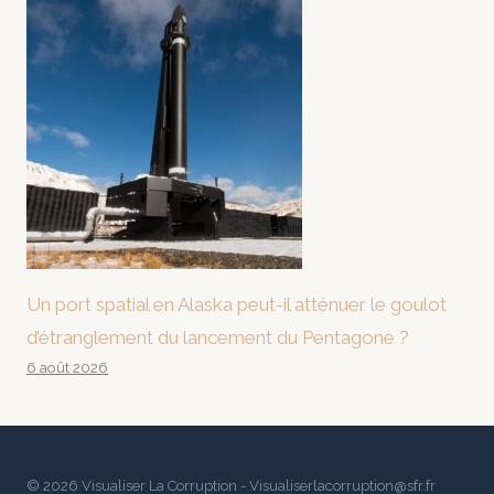
Un port spatial en Alaska peut-il atténuer le goulot
d’étranglement du lancement du Pentagone ?
6 août 2026
© 2026 Visualiser La Corruption - Visualiserlacorruption@sfr.fr