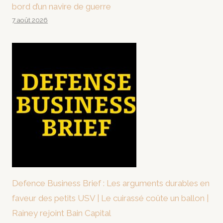
bord d’un navire de guerre
7 août 2026
Defence Business Brief : Les arguments durables en
faveur des petits USV | Le cuirassé coûte un ballon |
Rainey rejoint Bain Capital