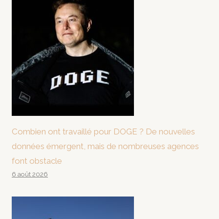
Combien ont travaillé pour DOGE ? De nouvelles
données émergent, mais de nombreuses agences
font obstacle
6 août 2026