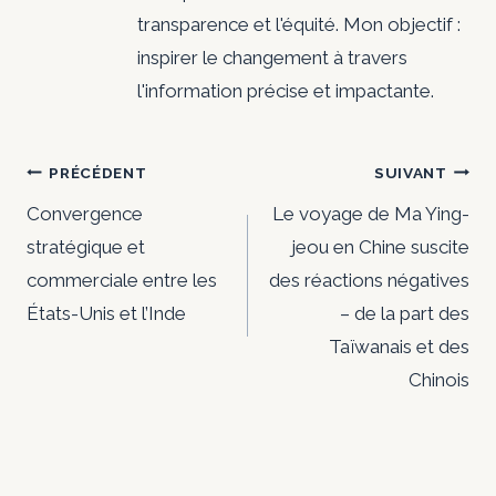
transparence et l'équité. Mon objectif :
inspirer le changement à travers
l'information précise et impactante.
Navigation
PRÉCÉDENT
SUIVANT
de
Convergence
Le voyage de Ma Ying-
stratégique et
jeou en Chine suscite
l’article
commerciale entre les
des réactions négatives
États-Unis et l’Inde
– de la part des
Taïwanais et des
Chinois