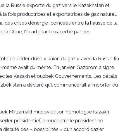
 que la Russie exporte du gaz vers le Kazakhstan et
 la fois productrices et exportatrices de gaz naturel,
u des crises d’énergie, coincées entre la hausse de la
c la Chine, l’écart étant exacerbé par des
irrité de parler d’une « union du gaz » avec la Russie
fin
e-même avait du mérite. En janvier, Gazprom a signé
vec les
Kazakh et ouzbek
Gouvernements. Les détails
’Ouzbékistan a déclaré qu’il commencerait à importer du
bek Mirzamakhmudov et son homologue kazakh,
eiller présidentiel
) a rencontré le président de
 discuté des « possibilités » d’un accord gazier