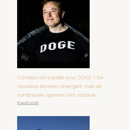
Combien ont travaillé pour DOGE ? De
nouvelles données émergent, mais de
nombreuses agences font obstacle
6 août 2026