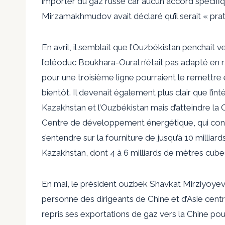
importer du gaz russe car aucun accord spécifiqu
Mirzamakhmudov avait déclaré qu’il serait « prat
En avril, il semblait que l’Ouzbékistan penchai
l’oléoduc Boukhara-Oural n’était pas adapté en r
pour une troisième ligne pourraient le remettre
bientôt. Il devenait également plus clair que l’int
Kazakhstan et l’Ouzbékistan mais d’atteindre la
Centre de développement énergétique,
qui con
s’entendre sur la fourniture de jusqu’à 10 millia
Kazakhstan, dont 4 à 6 milliards de mètres cubes
En mai, le président ouzbek Shavkat Mirziyoyev
personne des dirigeants de Chine et d’Asie centr
repris ses exportations de gaz vers la Chine po