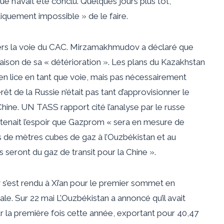
e n’avait été conclu. Quelques jours plus tôt,
iquement impossible » de le faire.
t vers la voie du CAC. Mirzamakhmudov a déclaré que
aison de sa « détérioration ». Les plans du Kazakhstan
 en lice en tant que voie, mais pas nécessairement
érêt de la Russie n’était pas tant d’approvisionner le
 Chine. UN
TASS
rapport cité l’analyse par le russe
tenait l’espoir que Gazprom « sera en mesure de
rds de mètres cubes de gaz à l’Ouzbékistan et au
 seront du gaz de transit pour la Chine ».
 s’est rendu à Xi’an pour le premier sommet en
ale. Sur
22 mai
L’Ouzbékistan a annoncé qu’il avait
ur la première fois cette année, exportant pour 40,47