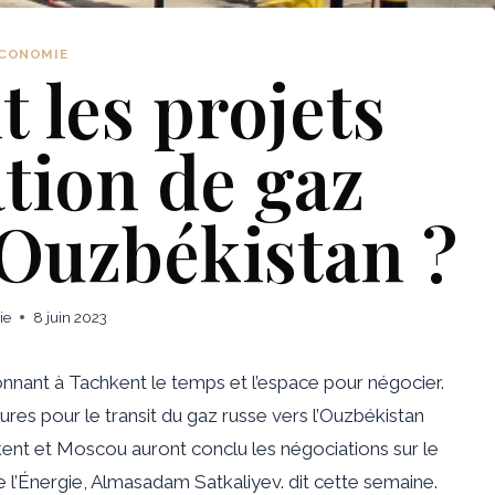
CONOMIE
 les projets
tion de gaz
’Ouzbékistan ?
ie
8 juin 2023
nant à Tachkent le temps et l’espace pour négocier.
ures pour le transit du gaz russe vers l’Ouzbékistan
ent et Moscou auront conclu les négociations sur le
de l’Énergie, Almasadam Satkaliyev.
dit cette semaine
.