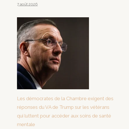
7 août 2026
Les démocrates de la Chambre exigent des
réponses du VA de Trump sur les vétérans
qui luttent pour accéder aux soins de santé
mentale