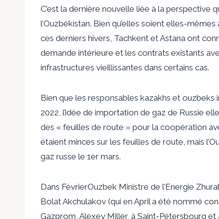
C’est la dernière nouvelle liée à la perspective
l’Ouzbékistan. Bien qu’elles soient elles-mêmes à
ces derniers hivers, Tachkent et Astana ont conn
demande intérieure et les contrats existants ave
infrastructures vieillissantes dans certains cas.
Bien que les responsables kazakhs et ouzbeks
2022, l’idée de
importation de gaz de Russie
ell
des « feuilles de route » pour la coopération a
étaient minces sur les feuilles de route, mais l
gaz russe
le 1er mars
.
Dans
Février
Ouzbek
Ministre de l’Energie
Zhura
Bolat Akchulakov (qui en
April a été nommé cons
Gazprom, Alexey Miller, à Saint-Pétersbourg et a