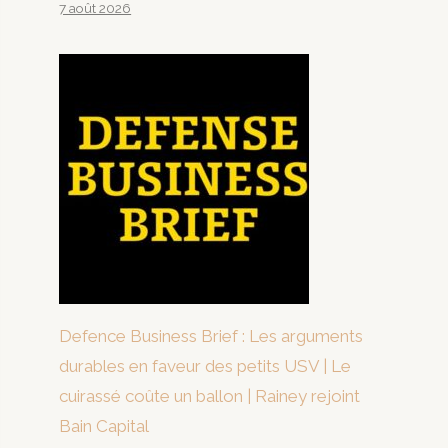
7 août 2026
Defence Business Brief : Les arguments
durables en faveur des petits USV | Le
cuirassé coûte un ballon | Rainey rejoint
Bain Capital