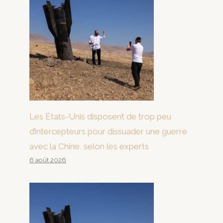
Les États-Unis disposent de trop peu
d’intercepteurs pour dissuader une guerre
avec la Chine, selon les experts
6 août 2026
La Chine ou les États-Unis : le