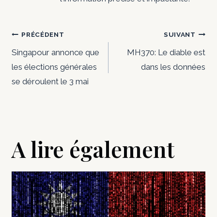
Navigation
PRÉCÉDENT
SUIVANT
de
Singapour annonce que
MH370: Le diable est
les élections générales
dans les données
l’article
se déroulent le 3 mai
A lire également