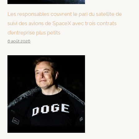
Les responsables couvrent le pari du satellite de
suivi des avions de SpaceX avec trois contrats
d’entreprise plus petits
6 août 2026