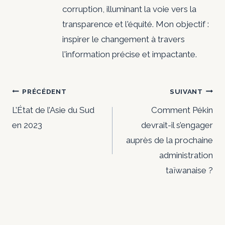
corruption, illuminant la voie vers la
transparence et l'équité. Mon objectif :
inspirer le changement à travers
l'information précise et impactante.
Navigation
PRÉCÉDENT
SUIVANT
de
L’État de l’Asie du Sud
Comment Pékin
en 2023
devrait-il s’engager
l’article
auprès de la prochaine
administration
taïwanaise ?