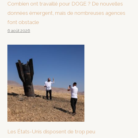
Combien ont travaillé pour DOGE ? De nouvelles
données émergent, mais de nombreuses agences
font obstacle
6 août 2026
Les États-Unis disposent de trop peu