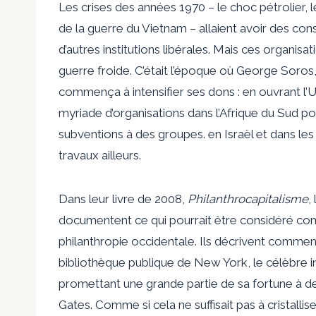
Les crises des années 1970 – le choc pétrolier,
de la guerre du Vietnam – allaient avoir des con
d’autres institutions libérales. Mais ces organi
guerre froide. C’était l’époque où George Soros,
commença à intensifier ses dons : en ouvrant l’U
myriade d’organisations dans l’Afrique du Sud p
subventions à des groupes. en Israël et dans les 
travaux ailleurs.
Dans leur livre de 2008,
Philanthrocapitalisme
,
documentent ce qui pourrait être considéré com
philanthropie occidentale. Ils décrivent comment
bibliothèque publique de New York, le célèbre in
promettant une grande partie de sa fortune à de
Gates. Comme si cela ne suffisait pas à cristallis