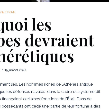
OLITIQUE
uoi les
pes devraient
hérétiques
15 janvier 2024
tement liés. Les hommes riches de l’Athènes antique
s que les défenses navales, dans le cadre du système dit
es finançaient certaines fonctions de l’État. Dans de
possédants ont cédé une partie de leur fortune à des