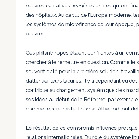
œuvres caritatives.
waqf
des entités qui ont fi
des hôpitaux. Au début de l’Europe moderne, les
les systèmes de microfinance de leur époque, p
pauvres.
Ces philanthropes étaient confrontés à un comp
chercher à le remettre en question. Comme le su
souvent opté pour la première solution, travaill
d’atténuer leurs lacunes. Il y a cependant eu d
contribué au changement systémique : les marcha
ses idées au début de la Réforme, par exemple, 
comme l’économiste Thomas Attwood, ont défen
Le résultat de ce compromis influence presque tou
relations internationales. Du rôle du système lit