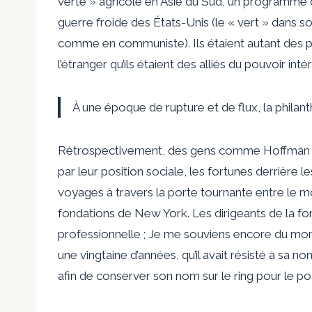
verte » agricole en Asie du Sud, un programme 
guerre froide des États-Unis (le « vert » dans 
comme en communiste). Ils étaient autant des pa
l’étranger qu’ils étaient des alliés du pouvoir intér
À une époque de rupture et de flux, la philant
Rétrospectivement, des gens comme Hoffman et
par leur position sociale, les fortunes derrière les
voyages à travers la porte tournante entre le 
fondations de New York. Les dirigeants de la fo
professionnelle ; Je me souviens encore du momen
une vingtaine d’années, qu’il avait résisté à sa 
afin de conserver son nom sur le ring pour le pos