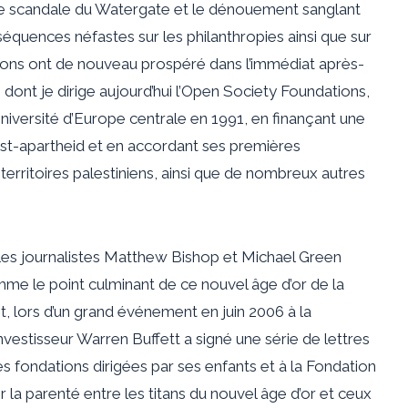
 le scandale du Watergate et le dénouement sanglant
séquences néfastes sur les philanthropies ainsi que sur
sations ont de nouveau prospéré dans l’immédiat après-
 dont je dirige aujourd’hui l’Open Society Foundations,
niversité d’Europe centrale en 1991, en finançant une
ost-apartheid et en accordant ses premières
territoires palestiniens, ainsi que de nombreux autres
 les journalistes Matthew Bishop et Michael Green
me le point culminant de ce nouvel âge d’or de la
, lors d’un grand événement en juin 2006 à la
vestisseur Warren Buffett a signé une série de lettres
s fondations dirigées par ses enfants et à la Fondation
er la parenté entre les titans du nouvel âge d’or et ceux