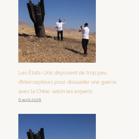
Les États-Unis disposent de trop peu
d’intercepteurs pour dissuader une guerre
avec la Chine, selon les experts
6 août 2026