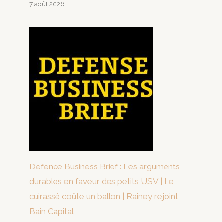
7 août 2026
Defence Business Brief : Les arguments
durables en faveur des petits USV | Le
cuirassé coûte un ballon | Rainey rejoint
Bain Capital