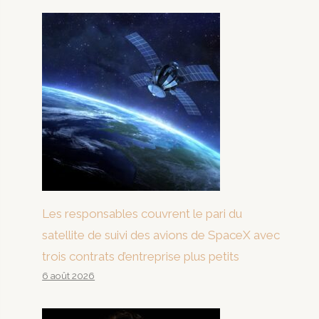
Les responsables couvrent le pari du
satellite de suivi des avions de SpaceX avec
trois contrats d’entreprise plus petits
6 août 2026