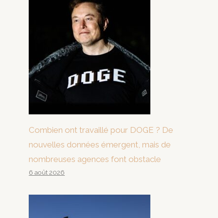
Combien ont travaillé pour DOGE ? De
nouvelles données émergent, mais de
nombreuses agences font obstacle
6 août 2026