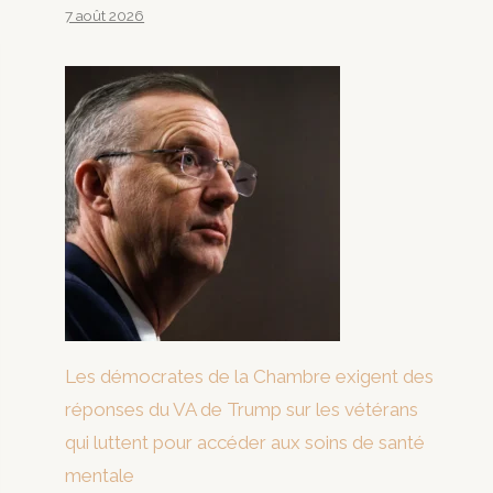
7 août 2026
Les démocrates de la Chambre exigent des
réponses du VA de Trump sur les vétérans
qui luttent pour accéder aux soins de santé
mentale