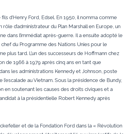
e fils d’Henry Ford, Edsel. En 1950, il nomma comme
 rôle d’administrateur du Plan Marshall en Europe, un
aine dans l’immédiat après-guerre. Il a ensuite adopté le
er chef du Programme des Nations Unies pour le
e plus tard. L’un des successeurs de Hoffmann chez
on de 1966 à 1979 après cinq ans en tant que
s dans les administrations Kennedy et Johnson, poste
s de l’escalade au Vietnam. Sous la présidence de Bundy,
 en soutenant les causes des droits civiques et a
ndidat à la présidentielle Robert Kennedy après
kefeller et de la Fondation Ford dans la « Révolution