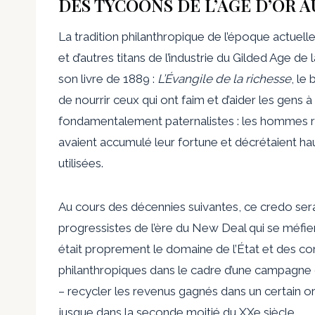
DES TYCOONS DE L’ÂGE D’OR 
La tradition philanthropique de l’époque actu
et d’autres titans de l’industrie du Gilded Age de
son livre de 1889 :
L’Évangile de la richesse
, le
de nourrir ceux qui ont faim et d’aider les gens 
fondamentalement paternalistes : les hommes ri
avaient accumulé leur fortune et décrétaient ha
utilisées.
Au cours des décennies suivantes, ce credo ser
progressistes de l’ère du New Deal qui se méfien
était proprement le domaine de l’État et des co
philanthropiques dans le cadre d’une campagne 
– recycler les revenus gagnés dans un certain 
jusque dans la seconde moitié du XXe siècle.