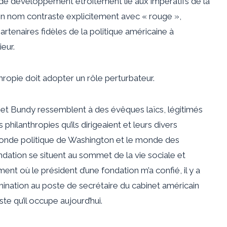
de développement étroitement lié aux impératifs de la
son nom contraste explicitement avec « rouge »,
rtenaires fidèles de la politique américaine à
ieur.
hropie doit adopter un rôle perturbateur.
 Bundy ressemblent à des évêques laïcs, légitimés
 philanthropies qu’ils dirigeaient et leurs divers
monde politique de Washington et le monde des
ndation se situent au sommet de la vie sociale et
t où le président d’une fondation m’a confié, il y a
nomination au poste de secrétaire du cabinet américain
te qu’il occupe aujourd’hui.