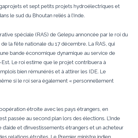
gaprojets et sept petits projets hydroélectriques et
ns le sud du Bhoutan reliés à l’Inde.
strative spéciale (RAS) de Gelepu annoncée par le roi du
de la fête nationale du 17 décembre. La RAS, qui
era une bande économique dynamique au service de
Est. Le roi estime que le projet contribuera à
emplois bien rémunérés et à attirer les IDE. Le
ême si le roi sera également « personnellement
coopération étroite avec les pays étrangers, en
e est passée au second plan lors des élections. L’Inde
 d’aide et d’investissements étrangers et un acheteur
es relations étroites. Le Premier ministre indien