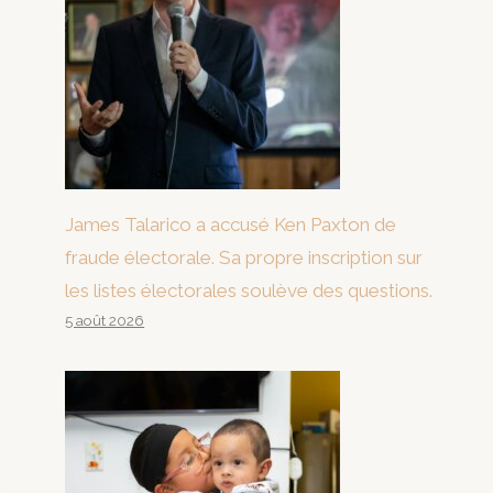
James Talarico a accusé Ken Paxton de
fraude électorale. Sa propre inscription sur
les listes électorales soulève des questions.
5 août 2026