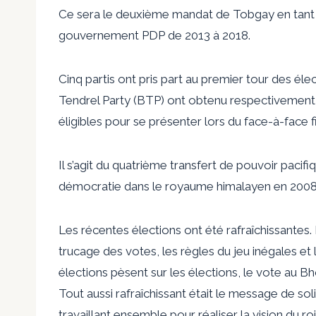
Ce sera le deuxième mandat de Tobgay en tant qu
gouvernement PDP de 2013 à 2018.
Cinq partis ont pris part au premier tour des él
Tendrel Party (BTP) ont obtenu respectivement 4
éligibles pour se présenter lors du face-à-face f
Il s’agit du quatrième transfert de pouvoir pacif
démocratie dans le royaume himalayen en 2008
Les récentes élections ont été rafraîchissantes.
trucage des votes, les règles du jeu inégales e
élections pèsent sur les élections, le vote au Bh
Tout aussi rafraîchissant était le message de soli
travaillant ensemble pour réaliser la vision du ro