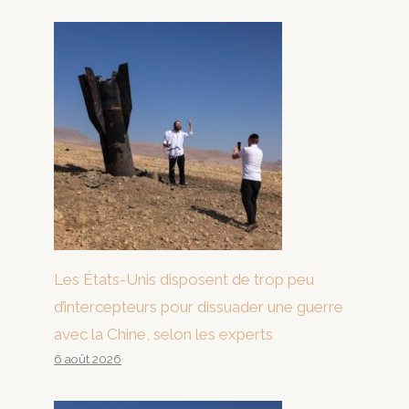
Les États-Unis disposent de trop peu
d’intercepteurs pour dissuader une guerre
avec la Chine, selon les experts
6 août 2026