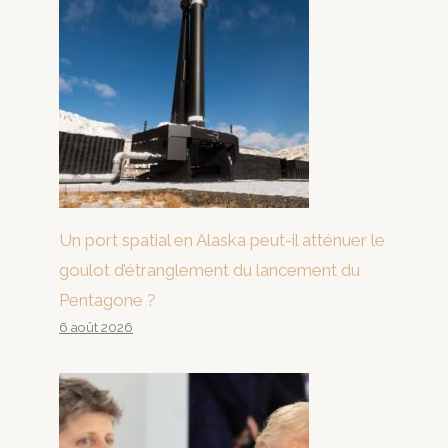
Un port spatial en Alaska peut-il atténuer le
goulot d’étranglement du lancement du
Pentagone ?
6 août 2026