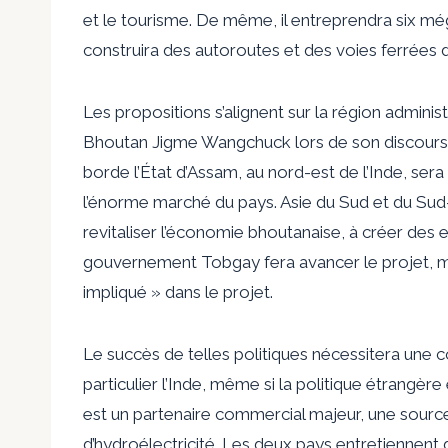
et le tourisme. De même, il entreprendra six mé
construira des autoroutes et des voies ferrées da
Les propositions s’alignent sur la région admini
Bhoutan Jigme Wangchuck lors de son discours 
borde l’État d’Assam, au nord-est de l’Inde, s
l’énorme marché du pays. Asie du Sud et du Sud-
revitaliser l’économie bhoutanaise, à créer des 
gouvernement Tobgay fera avancer le projet, m
impliqué » dans le projet.
Le succès de telles politiques nécessitera une 
particulier l’Inde, même si la politique étrangèr
est un partenaire commercial majeur, une source
d’hydroélectricité. Les deux pays entretiennent d