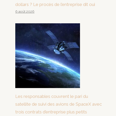
dollars ? Le procès de l’entreprise dit oui
6 août 2026
Les responsables couvrent le pari du
satellite de suivi des avions de SpaceX avec
trois contrats d’entreprise plus petits