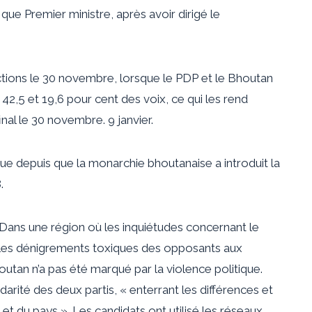
e Premier ministre, après avoir dirigé le
ections le 30 novembre, lorsque le PDP et le Bhoutan
2,5 et 19,6 pour cent des voix, ce qui les rend
inal le 30 novembre. 9 janvier.
ique depuis que la monarchie bhoutanaise a introduit la
.
 Dans une région où les inquiétudes concernant le
t les dénigrements toxiques des opposants aux
outan n’a pas été marqué par la violence politique.
darité des deux partis, « enterrant les différences et
i et du pays ». Les candidats ont utilisé les réseaux