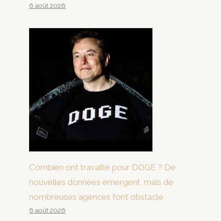
6 août 2026
Combien ont travaillé pour DOGE ? De
nouvelles données émergent, mais de
nombreuses agences font obstacle
6 août 2026