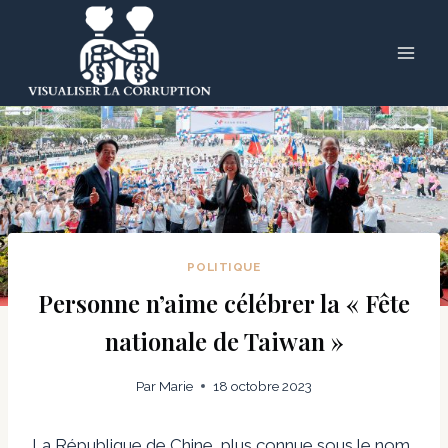
Skip
to
content
POLITIQUE
Personne n’aime célébrer la « Fête
nationale de Taiwan »
Par
Marie
18 octobre 2023
La République de Chine, plus connue sous le nom