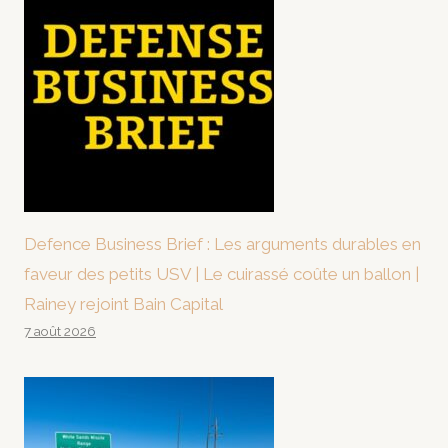
Defence Business Brief : Les arguments durables en
faveur des petits USV | Le cuirassé coûte un ballon |
Rainey rejoint Bain Capital
7 août 2026