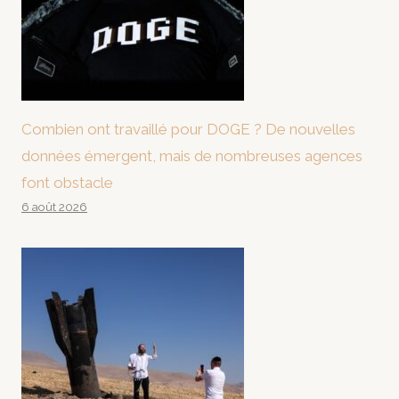
Combien ont travaillé pour DOGE ? De nouvelles
données émergent, mais de nombreuses agences
font obstacle
6 août 2026