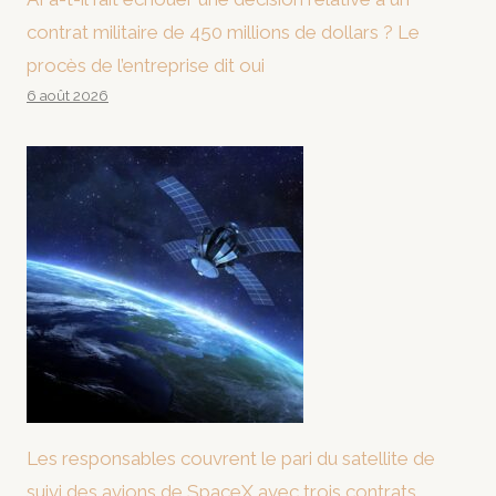
contrat militaire de 450 millions de dollars ? Le
procès de l’entreprise dit oui
6 août 2026
Les responsables couvrent le pari du satellite de
suivi des avions de SpaceX avec trois contrats