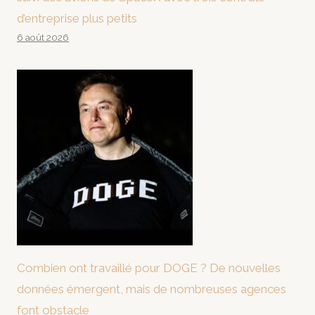
d’entreprise plus petits
6 août 2026
Combien ont travaillé pour DOGE ? De nouvelles
données émergent, mais de nombreuses agences
font obstacle