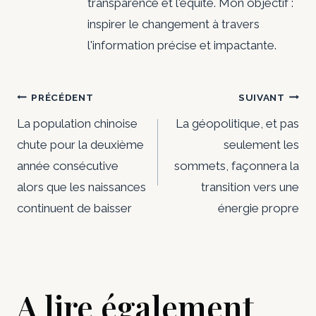
transparence et l'équité. Mon objectif :
inspirer le changement à travers
l'information précise et impactante.
Navigation
PRÉCÉDENT
SUIVANT
de
La population chinoise
La géopolitique, et pas
chute pour la deuxième
seulement les
l’article
année consécutive
sommets, façonnera la
alors que les naissances
transition vers une
continuent de baisser
énergie propre
A lire également