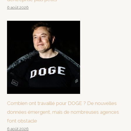
6 août 2026
Combien ont travaillé pour DOGE ? De nouvelles
données émergent, mais de nombreuses agences
font obstacle
6 août 2026