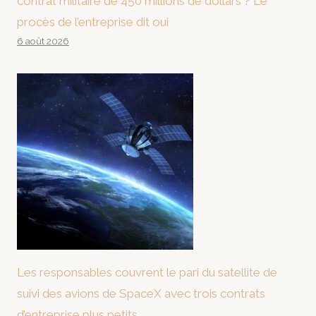
contrat militaire de 450 millions de dollars ? Le
procès de l’entreprise dit oui
6 août 2026
Les responsables couvrent le pari du satellite de
suivi des avions de SpaceX avec trois contrats
d’entreprise plus petits