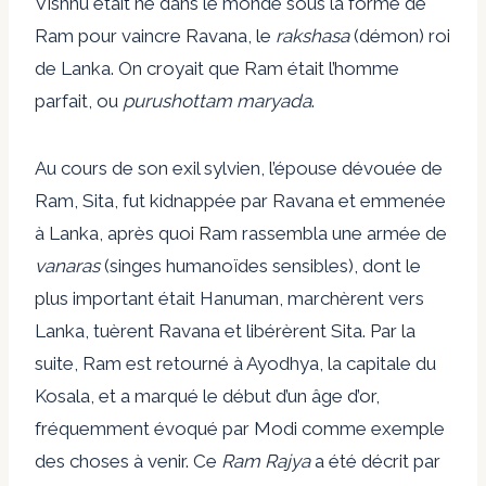
Vishnu était né dans le monde sous la forme de
Ram pour vaincre Ravana, le
rakshasa
(démon) roi
de Lanka. On croyait que Ram était l’homme
parfait, ou
purushottam maryada
.
Au cours de son exil sylvien, l’épouse dévouée de
Ram, Sita, fut kidnappée par Ravana et emmenée
à Lanka, après quoi Ram rassembla une armée de
vanaras
(singes humanoïdes sensibles), dont le
plus important était Hanuman, marchèrent vers
Lanka, tuèrent Ravana et libérèrent Sita. Par la
suite, Ram est retourné à Ayodhya, la capitale du
Kosala, et a marqué le début d’un âge d’or,
fréquemment évoqué par Modi comme exemple
des choses à venir. Ce
Ram Rajya
a été décrit par