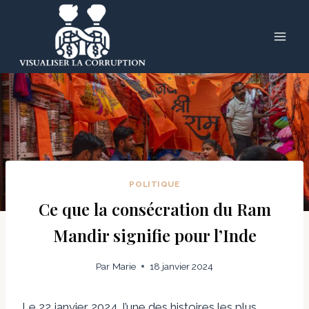
Skip
to
content
POLITIQUE
Ce que la consécration du Ram
Mandir signifie pour l’Inde
Par
Marie
18 janvier 2024
Le 22 janvier 2024, l’une des histoires les plus