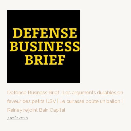
Defence Business Brief : Les arguments durables en
faveur des petits USV | Le cuirassé coûte un ballon |
Rainey rejoint Bain Capital
7 août 2026