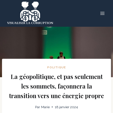
Skip
to
content
POLITIQUE
La géopolitique, et pas seulement
les sommets, façonnera la
transition vers une énergie propre
Par
Marie
18 janvier 2024