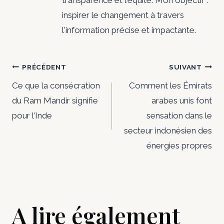
transparence et l'équité. Mon objectif :
inspirer le changement à travers
l'information précise et impactante.
Navigation
PRÉCÉDENT
SUIVANT
de
Ce que la consécration
Comment les Émirats
du Ram Mandir signifie
arabes unis font
l’article
pour l’Inde
sensation dans le
secteur indonésien des
énergies propres
A lire également