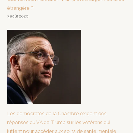
étrangère ?
7 août 2026
Les démocrates de la Chambre exigent des
réponses du VA de Trump sur les vétérans qui
luttent pour accéder aux soins de santé mentale