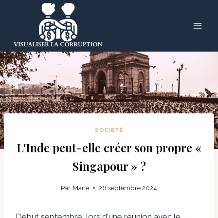
Skip
to
content
SOCIÉTÉ
L'Inde peut-elle créer son propre «
Singapour » ?
Par
Marie
26 septembre 2024
Début septembre, lors d'une réunion avec le