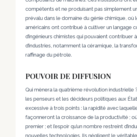
compétents et ne produisant pas simplement une
prévalu dans le domaine du génie chimique, où 
américains ont contribué à cultiver un langag
d’ingénieurs chimistes qui pouvaient contribuer à
d’industries, notamment la céramique, la transfor
raffinage du pétrole.
POUVOIR DE DIFFUSION
Qui mènera la quatrième révolution industrielle
les penseurs et les décideurs politiques aux Ét
excessive à trois points : la rapidité avec laquel
façonneront la croissance de la productivité ; 
premier ; et l’espoir qu’un nombre restreint d’ind
nouvelles technologies. Ils négligent le véritabl