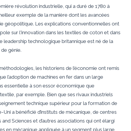
mière révolution industrielle, qui a duré de 1780 à
eilleur exemple de la manière dont les avancées
e géopolitique. Les explications conventionnelles ont
ole sur l'innovation dans les textiles de coton et dans
le leadership technologique britannique est né de la
 de génie.
méthodologies, les historiens de l’économie ont remis
que l’adoption de machines en fer dans un large
lus essentielle à son essor économique que
textile, par exemple. Bien que ses rivaux industriels
nseignement technique supérieur pour la formation de
e-Uni a bénéficié d’instituts de mécanique, de centres
 and Sciences et d’autres associations qui ont élargi
nces en mécanique appliquée à un segment plus large