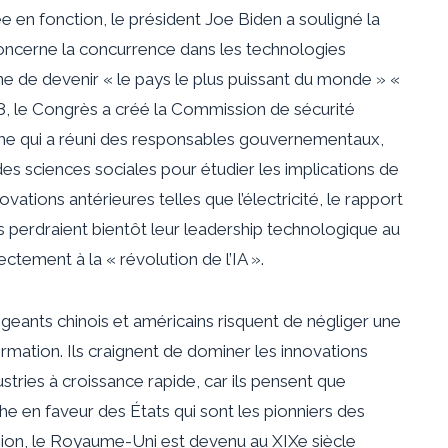
en fonction, le président Joe Biden a souligné la
 concerne la concurrence dans les technologies
ne de devenir « le pays le plus puissant du monde » «
18, le Congrès a créé la Commission de sécurité
anisme qui a réuni des responsables gouvernementaux,
es sciences sociales pour étudier les implications de
ovations antérieures telles que l’électricité, le rapport
is perdraient bientôt leur leadership technologique au
ectement à la « révolution de l’IA ».
rigeants chinois et américains risquent de négliger une
formation. Ils craignent de dominer les innovations
stries à croissance rapide, car ils pensent que
e en faveur des États qui sont les pionniers des
ision, le Royaume-Uni est devenu au XIXe siècle