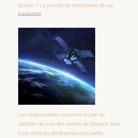
dollars ? Le procès de l’entreprise dit oui
6 août 2026
Les responsables couvrent le pari du
satellite de suivi des avions de SpaceX avec
trois contrats d’entreprise plus petits