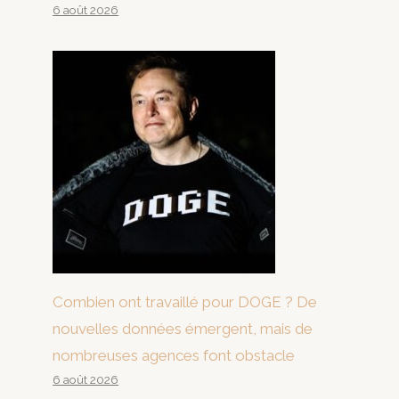
6 août 2026
Combien ont travaillé pour DOGE ? De
nouvelles données émergent, mais de
nombreuses agences font obstacle
6 août 2026