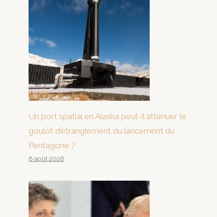
Un port spatial en Alaska peut-il atténuer le
goulot d’étranglement du lancement du
Pentagone ?
6 août 2026