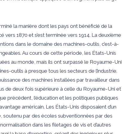
rminé la manière dont les pays ont bénéficié de la
cé vers 1870 et s’est terminée vers 1914. La deuxième
ventions dans le domaine des machines-outils, c’est-à-
hangeables. Au cours de cette période, les États-Unis
iquées au monde, mais ils ont surpassé le Royaume-Uni
es-outils à presque tous les secteurs de l’industrie.
puissance des machines installées par travailleur dans
plus de deux fois supérieure à celle du Royaume-Uni et
e précédent, l’éducation et les politiques publiques
l’avantage américain. Les États-Unis disposaient d’un
ue, soutenu par des écoles subventionnées par des
 normalisation dans les filetages de vis et d’autres
rgi la base d’expertise, créant des ingénieurs plus