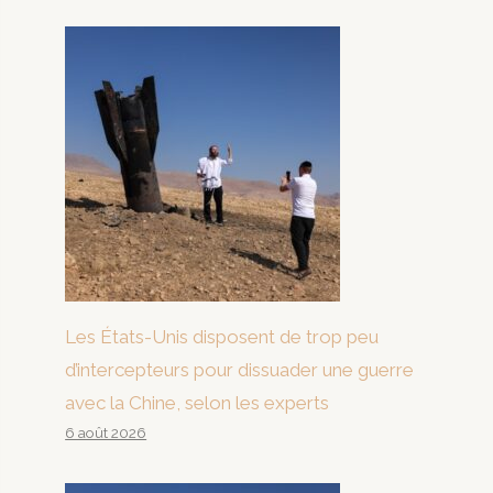
Les États-Unis disposent de trop peu
d’intercepteurs pour dissuader une guerre
avec la Chine, selon les experts
6 août 2026