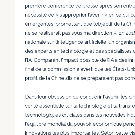
première conférence de presse après son entrée 
nécessité de « s’approprier l’avenir » en ce qui
émergentes, promettant que l’objectif de la Chi
ne se réaliserait pas sous ma direction ». En 20
nationale sur l’intelligence artificielle, un org
des experts en technologie et des spécialistes d
l’IA. Comparant l’impact possible de l’IA à des inn
final de la commission a averti que les États-Un
profit de la Chine s’ils ne se préparaient pas corr
Dans leur obsession de conquérir l'avenir, les di
vérité essentielle sur la technologie et la trans
technologiques cruciales dans les nouvelles indu
l'équilibre mondial du pouvoir économique pench
innovations les plus importantes. Selon cette v