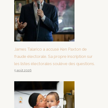
James Talarico a accusé Ken Paxton de
fraude électorale. Sa propre inscription sur
les listes électorales soulève des questions.
5 août 2026