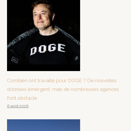
Combien ont travaillé pour DOGE ? De nouvelles
données émergent, mais de nombreuses agences
font obstacle
6 août 2026