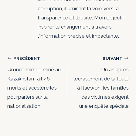
corruption, illuminant la voie vers la
transparence et l'équité. Mon objectif :
inspirer le changement à travers
l'information précise et impactante.
Navigation
PRÉCÉDENT
SUIVANT
de
Un incendie de mine au
Un an après
Kazakhstan fait 46
l’écrasement de la foule
l’article
morts et accélère les
à Itaewon, les familles
pourparlers sur la
des victimes exigent
nationalisation
une enquête spéciale