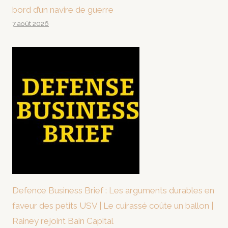
bord d’un navire de guerre
7 août 2026
Defence Business Brief : Les arguments durables en
faveur des petits USV | Le cuirassé coûte un ballon |
Rainey rejoint Bain Capital