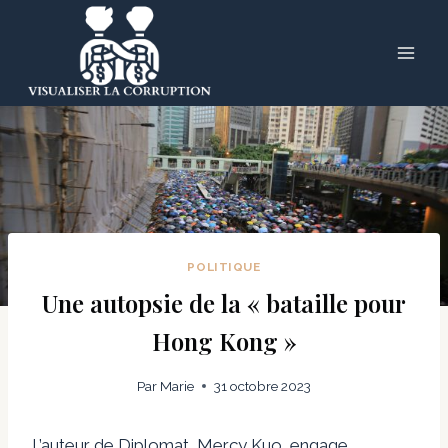
Skip
to
content
POLITIQUE
Une autopsie de la « bataille pour
Hong Kong »
Par
Marie
31 octobre 2023
L’auteur de Diplomat, Mercy Kuo, engage