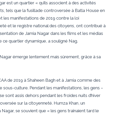
 est un quartier « qu’ils associent à des activités
nts, tels que la fusillade controversée à Batla House en
t les manifestations de 2019 contre la loi
eté et le registre national des citoyens, ont contribué à
ésentation de Jamia Nagar dans les films et les médias
re ce quartier dynamique, a souligné Nag.
 Nagar émerge lentement mais sûrement, grâce à sa
ti-CAA de 2019 à Shaheen Bagh et à Jamia comme des
sous-culture. Pendant les manifestations, les gens
–
e sont assis dehors pendant les froides nuits d’hiver
troversée sur la citoyenneté. Humza Khan, un
a Nagar, se souvient que « les gens traînaient tard le