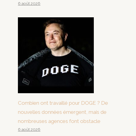
6 août 2026
Combien ont travaillé pour DOGE ? De
nouvelles données émergent, mais de
nombreuses agences font obstacle
6 août 2026