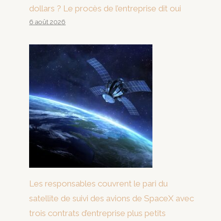
dollars ? Le procès de l’entreprise dit oui
6 août 2026
Les responsables couvrent le pari du
satellite de suivi des avions de SpaceX avec
trois contrats d’entreprise plus petits