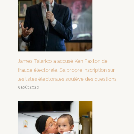
James Talarico a accusé Ken Paxton de
fraude électorale. Sa propre inscription sur
les listes électorales soulève des questions.
5 août 2026