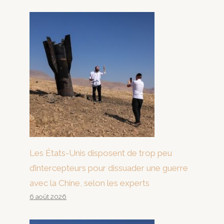
Les États-Unis disposent de trop peu
d’intercepteurs pour dissuader une guerre
avec la Chine, selon les experts
6 août 2026