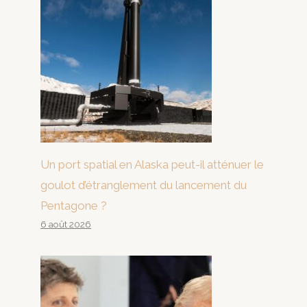
Un port spatial en Alaska peut-il atténuer le
goulot d’étranglement du lancement du
Pentagone ?
6 août 2026