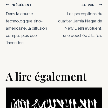
Navigation
PRÉCÉDENT
SUIVANT
de
Dans la course
Les perceptions du
technologique sino-
quartier Jamia Nagar de
l’article
américaine, la diffusion
New Delhi évoluent,
compte plus que
une bouchée à la fois
l’invention
A lire également