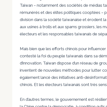
Taiwan – notamment des sociétés de médias taï
rémunérés et des élites politiques cooptées – pou
division dans la société taïwanaise et érodent l
aux usines à trolls et aux spams grossiers, les man
électeurs et les responsables taïwanais de sépare
Mais bien que les efforts chinois pour influencer 
contesté
la foi du peuple taïwanais dans sa dém
d’innovation. Taiwan dispose d’un réseau de grou
inventent de nouvelles méthodes pour lutter co
également lancé des initiatives anti-désinformati
chinois. Et les électeurs taïwanais sont très sen
En d’autres termes, le gouvernement est résilient.
la Chine contre la démocratie, à condition qu’ils r