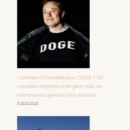
Combien ont travaillé pour DOGE ? De
nouvelles données émergent, mais de
nombreuses agences font obstacle
6 août 2026