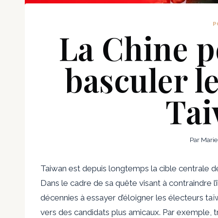
P
La Chine pe
basculer le
Tai
Par
Marie
Taiwan est depuis longtemps la cible centrale de
Dans le cadre de sa quête visant à contraindre l’î
décennies à essayer d’éloigner les électeurs taï
vers des candidats plus amicaux. Par exemple, tro