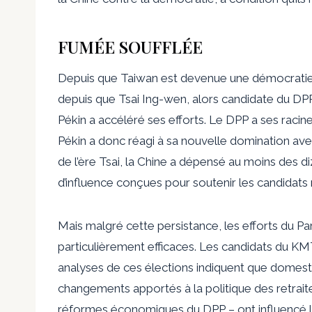
FUMÉE SOUFFLÉE
Depuis que Taiwan est devenue une démocratie, la 
depuis que Tsai Ing-wen, alors candidate du DPP,
Pékin a accéléré ses efforts. Le DPP a ses raci
Pékin a donc réagi à sa nouvelle domination ave
de l’ère Tsai, la Chine a dépensé au moins des di
d’influence conçues pour soutenir les candidats
Mais malgré cette persistance, les efforts du Pa
particulièrement efficaces. Les candidats du K
analyses
de ces élections indiquent que
domest
changements apportés à la politique des retrai
réformes économiques du DPP – ont influencé les