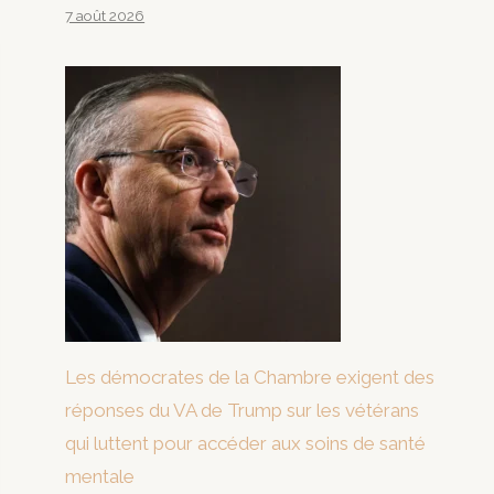
7 août 2026
Les démocrates de la Chambre exigent des
réponses du VA de Trump sur les vétérans
qui luttent pour accéder aux soins de santé
mentale