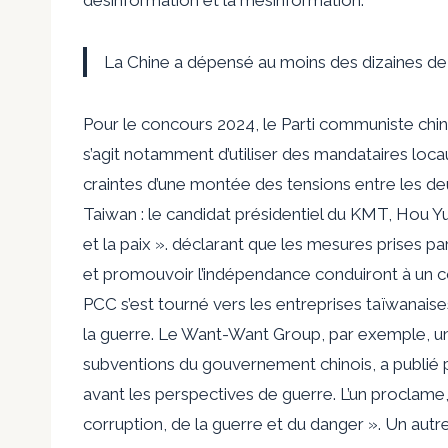
La Chine a dépensé au moins des dizaines de 
Pour le concours 2024
,
le Parti communiste chin
s’agit notamment d’utiliser
des mandataires locaux
craintes d’une montée des tensions entre les deu
Taiwan : le candidat présidentiel du KMT, Hou Yu
et la paix ».
déclarant
que les mesures prises par
et promouvoir l’indépendance conduiront à un co
PCC s’est tourné vers les entreprises taïwanais
la guerre.
Le Want-Want Group, par exemple, un
subventions
du gouvernement chinois, a publié p
avant les perspectives de guerre. L’un proclame, d
corruption, de la guerre et du danger ». Un autr