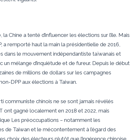
Chine a tenté d’influencer les élections sur l’île. Mais
 a remporté haut la main la présidentielle de 2016,
nes dans le mouvement indépendantiste taïwanais et
c un mélange d’inquiétude et de fureur. Depuis le début
zaines de millions de dollars
sur les campagnes
 non-DPP aux élections à Taiwan.
rti communiste chinois ne se sont jamais révélés
MT ont gagné localement en 2018 et 2022, mais
ique
Les préoccupations – notamment les
tes de Taiwan et le mécontentement à l’égard des
 choix des électeurs plutôt que l’ingérence chinoise.