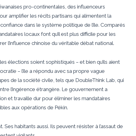
wanaises pro-continentales, des influenceurs
r amplifier les récits partisans qui alimentent la
a confiance dans le système politique de l’île. Comparés
dataires locaux font qu’il est plus difficile pour les
r l’influence chinoise du véritable débat national.
les élections soient sophistiqués – et bien qu’ils aient
ocratie – l’île a répondu avec sa propre vague
pes de la société civile, tels que DoubleThink Lab, qui
ntre l’ingérence étrangère. Le gouvernement a
on et travaille dur pour éliminer les mandataires
sibles aux opérations de Pékin.
 Ses habitants aussi. Ils peuvent résister à l’assaut de
estent vigilants.