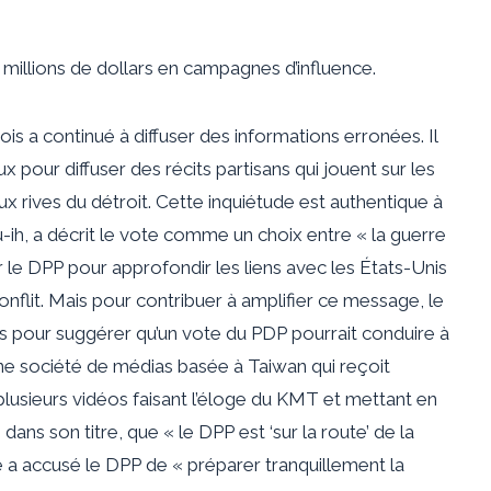
millions de dollars en campagnes d’influence.
ois a
continué à diffuser des informations erronées. Il
 pour diffuser des récits partisans
qui jouent sur les
x rives du détroit
. Cette inquiétude est authentique à
-ih, a décrit le vote comme un choix entre « la guerre
 le DPP pour approfondir les liens avec les États-Unis
nflit. Mais pour contribuer à amplifier ce message, le
es pour suggérer qu’un vote du PDP pourrait conduire à
e société de médias basée à Taiwan qui reçoit
lusieurs vidéos faisant l’éloge du KMT et mettant en
ans son titre, que « le DPP est ‘sur la route’ de la
e
a accusé le DPP de « préparer tranquillement la