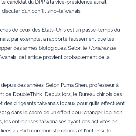
 le candidat du DPP à la vice-présidence aurait
iscuter d’un conflit sino-taïwanais.
roches de ceux des États-Unis est un passe-temps du
anais, par exemple, a rapporté faussement que les
pper des armes biologiques. Selon le
Horaires de
anais, cet article provient probablement de la
n depuis des années. Selon
Puma Shen, professeur à
dent de DoubleThink
,
Depuis lors, le Bureau chinois des
t des dirigeants taïwanais locaux pour qu’ils effectuent
2019
dans le cadre de
un effort pour changer l’opinion
 les entreprises taïwanaises ayant des activités en
liées au Parti communiste chinois et l’ont ensuite