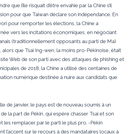
re que l’île risquait d’être envahie par la Chine s’il
pression pour que Taiwan déclare son indépendance. En
ri pour remporter les élections, la Chine a
née vers les incitations économiques, en négociant
anais (traditionnellement opposants au parti de Ma)
5, alors que Tsai Ing-wen, la moins pro-Pékinoise, était
 site Web de son parti avec des attaques de phishing et
icipales de 2018, la Chine a utilisé des centaines de
mation numérique destinée à nuire aux candidats que
le de janvier, le pays est de nouveau soumis à un
e de la part de Pékin, qui espère chasser Tsai et son
 les remplacer par le parti le plus pro. -Pékin
t l’accent sur le recours à des mandataires locaux à