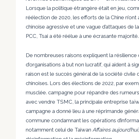
Lorsque la politique étrangère était en jeu, comm
réélection de 2020, les efforts de la Chine n’on
chinoise agressive et une vague d’attaques de 
PCC, Tsai a été réélue à une écrasante majorité.
De nombreuses raisons expliquent la résilience d
d’organisations à but non lucratif, qui aident à 
raison est le succès général de la société civile 
chinoises. Lors des élections de 2022, par exe
musclée.
campagne
pour répandre des rumeurs 
avec
vendre
TSMC, la principale entreprise taï
campagne a donné lieu à une réprimande générali
commune
condamnant les opérations d’informat
notamment celui de Taiwan
Affaires aujourd’hui
désinformation et la mésinformation.