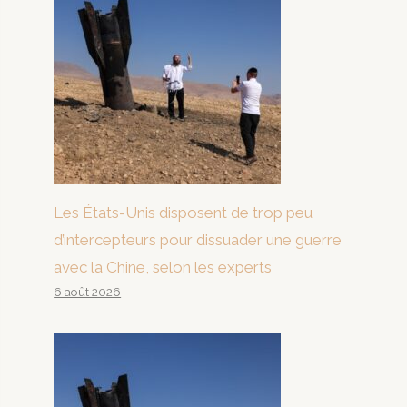
Les États-Unis disposent de trop peu
d’intercepteurs pour dissuader une guerre
avec la Chine, selon les experts
6 août 2026