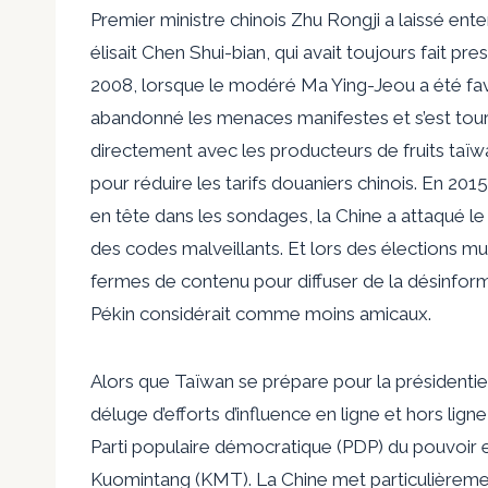
Premier ministre chinois Zhu Rongji a laissé entend
élisait Chen Shui-bian, qui avait toujours fait 
2008, lorsque le modéré Ma Ying-Jeou a été favo
abandonné les menaces manifestes et s’est tour
directement avec les producteurs de fruits taïw
pour réduire les tarifs douaniers chinois. En 201
en tête dans les sondages, la Chine a attaqué le
des codes malveillants. Et lors des élections mun
fermes de contenu pour diffuser de la désinfor
Pékin considérait comme moins amicaux.
Alors que Taïwan se prépare pour la présidentiel
déluge d’efforts d’influence en ligne et hors lign
Parti populaire démocratique (PDP) du pouvoir et
Kuomintang (KMT). La Chine met particulièremen