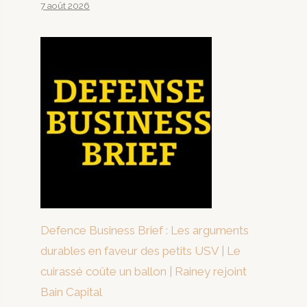
7 août 2026
Defence Business Brief : Les arguments
durables en faveur des petits USV | Le
cuirassé coûte un ballon | Rainey rejoint
Bain Capital