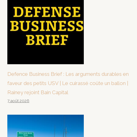
Defence Business Brief : Les arguments durables en
faveur des petits USV | Le cuirassé coûte un ballon |
Rainey rejoint Bain Capital
7 août 2026