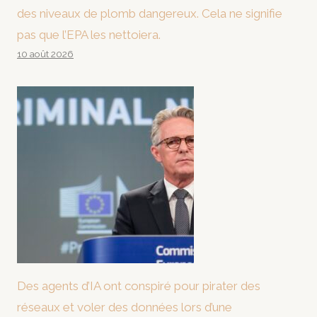
des niveaux de plomb dangereux. Cela ne signifie
pas que l’EPA les nettoiera.
10 août 2026
Des agents d’IA ont conspiré pour pirater des
réseaux et voler des données lors d’une