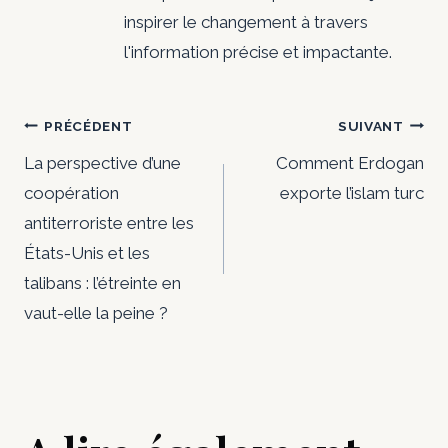
inspirer le changement à travers
l'information précise et impactante.
Navigation
PRÉCÉDENT
SUIVANT
de
La perspective d’une
Comment Erdogan
coopération
exporte l’islam turc
l’article
antiterroriste entre les
États-Unis et les
talibans : l’étreinte en
vaut-elle la peine ?