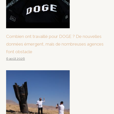
Combien ont travaillé pour DOGE ? De nouvelles
données émergent, mais de nombreuses agences
font obstacle
6 août 2026