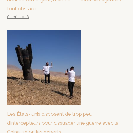
font obstacle
6 août 2026
Les États-Unis disposent de trop peu
d’intercepteurs pour dissuader une guerre avec la
Chine, selon les experts