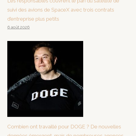
Les responsables couvrent le pari du satellite de
suivi des avions de SpaceX avec trois contrats
d’entreprise plus petits
6 août 2026
Combien ont travaillé pour DOGE ? De nouvelles
données émergent, mais de nombreuses agences