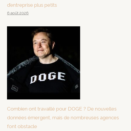
d’entreprise plus petits
6 août 2026
Combien ont travaillé pour DOGE ? De nouvelles
données émergent, mais de nombreuses agences
font obstacle