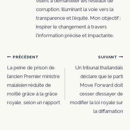
visent à démanteler les réseaux de
corruption, illuminant la voie vers la
transparence et l'équité. Mon objectif :
inspirer le changement à travers
l'information précise et impactante.
Navigation
PRÉCÉDENT
SUIVANT
de
La peine de prison de
Un tribunal thaïlandais
l’ancien Premier ministre
déclare que le parti
l’article
malaisien réduite de
Move Forward doit
moitié grâce à la grâce
cesser d’essayer de
royale, selon un rapport
modifier la loi royale sur
la diffamation