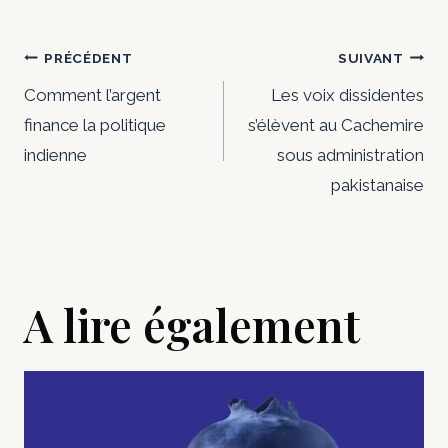
Navigation
PRÉCÉDENT
SUIVANT
de
Comment l’argent
Les voix dissidentes
finance la politique
s’élèvent au Cachemire
l’article
indienne
sous administration
pakistanaise
A lire également