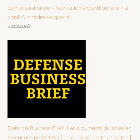
démonstration de « fabrication expéditionnaire » à
bord d’un navire de guerre
7 août 2026
Defence Business Brief : Les arguments durables en
faveur des petits USV | Le cuirassé coûte un ballon |