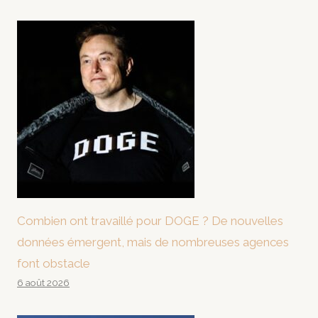
Combien ont travaillé pour DOGE ? De nouvelles
données émergent, mais de nombreuses agences
font obstacle
6 août 2026