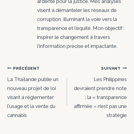
ardente pour la justice. Mes analyses
visent à démanteler les réseaux de
corruption, illuminant la voie vers la
transparence et l'équité. Mon objectif :
inspirer le changement à travers
l'information précise et impactante.
Navigation
PRÉCÉDENT
SUIVANT
de
La Thaïlande publie un
Les Philippines
nouveau projet de loi
devraient prendre note
l’article
visant à réglementer
: la « transparence
l'usage et la vente du
affirmée » n’est pas une
cannabis
stratégie