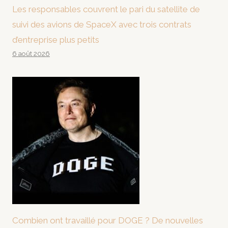
Les responsables couvrent le pari du satellite de
suivi des avions de SpaceX avec trois contrats
d’entreprise plus petits
6 août 2026
Combien ont travaillé pour DOGE ? De nouvelles