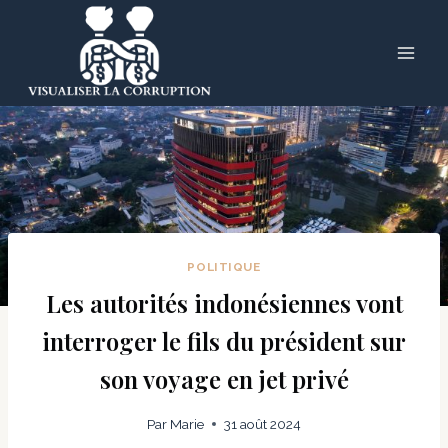
Skip
to
content
POLITIQUE
Les autorités indonésiennes vont
interroger le fils du président sur
son voyage en jet privé
Par
Marie
31 août 2024