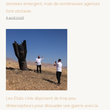
données émergent, mais de nombreuses agences
font obstacle
6 août 2026
Les États-Unis disposent de trop peu
d’intercepteurs pour dissuader une guerre avec la