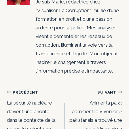
Je suis Marie, rédactrice chez
"Visualiser La Corruption", munie d'une
formation en droit et d'une passion
ardente pour la justice. Mes analyses
visent à démanteler les réseaux de
corruption, illuminant la voie vers la
transparence et l'équité. Mon objectif :
inspirer le changement à travers
l'information précise et impactante.
Navigation
PRÉCÉDENT
SUIVANT
de
La sécurité nucléaire
Animer la paix :
devient une priorité
comment le « verrier »
l’article
dans le contexte de la
pakistanais a trouvé une
nouvelle volonté de
voix à Hiroshima