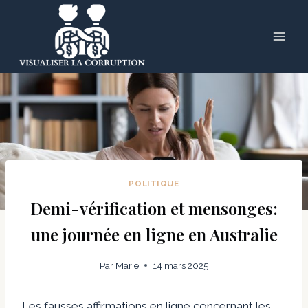
Skip
to
content
POLITIQUE
Demi-vérification et mensonges:
une journée en ligne en Australie
Par
Marie
14 mars 2025
Les fausses affirmations en ligne concernant les