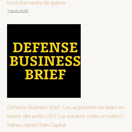
bord d’un navire de guerre
7 août 2026
Defence Business Brief : Les arguments durables en
faveur des petits USV | Le cuirassé coûte un ballon |
Rainey rejoint Bain Capital