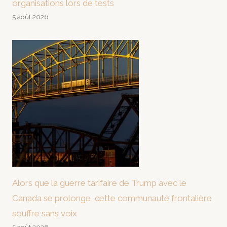
organisations lors de tests
5 août 2026
Alors que la guerre tarifaire de Trump avec le
Canada se prolonge, cette communauté frontalière
souffre sans voix