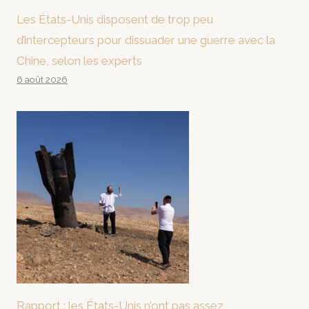
Les États-Unis disposent de trop peu
d’intercepteurs pour dissuader une guerre avec la
Chine, selon les experts
6 août 2026
Rapport : les États-Unis n’ont pas assez