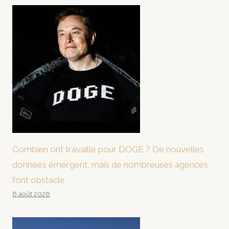
Combien ont travaillé pour DOGE ? De nouvelles
données émergent, mais de nombreuses agences
font obstacle
6 août 2026