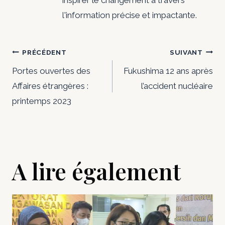
inspirer le changement à travers
l'information précise et impactante.
Navigation
PRÉCÉDENT
SUIVANT
de
Portes ouvertes des
Fukushima 12 ans après
Affaires étrangères :
l’accident nucléaire
l’article
printemps 2023
A lire également