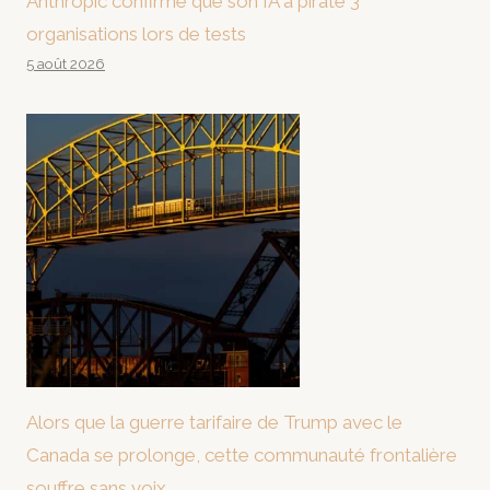
Anthropic confirme que son IA a piraté 3
organisations lors de tests
5 août 2026
Alors que la guerre tarifaire de Trump avec le
Canada se prolonge, cette communauté frontalière
souffre sans voix