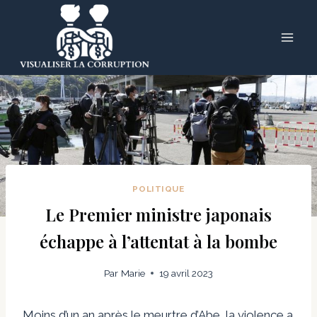
Skip
to
content
POLITIQUE
Le Premier ministre japonais
échappe à l’attentat à la bombe
Par
Marie
19 avril 2023
Moins d’un an après le meurtre d’Abe, la violence a