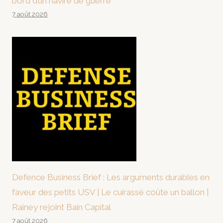
bord d’un navire de guerre
7 août 2026
Defence Business Brief : Les arguments durables en
faveur des petits USV | Le cuirassé coûte un ballon |
Rainey rejoint Bain Capital
7 août 2026