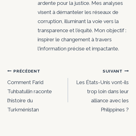
ardente pour la justice. Mes analyses
visent à démanteler les réseaux de
corruption, illuminant la voie vers la
transparence et l'équité. Mon objectif :
inspirer le changement à travers
l'information précise et impactante.
Navigation
PRÉCÉDENT
SUIVANT
de
Comment Farid
Les États-Unis vont-ils
Tuhbatullin raconte
trop loin dans leur
l’article
l’histoire du
alliance avec les
Turkménistan
Philippines ?