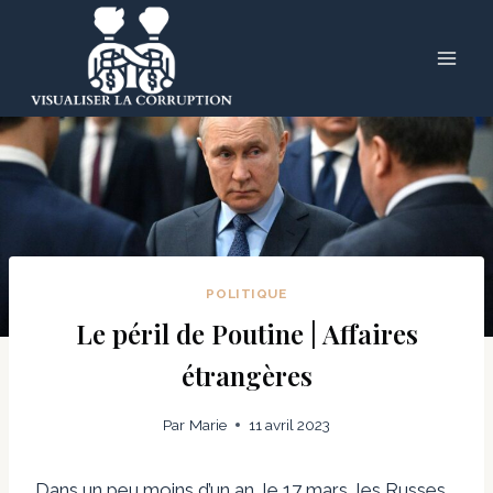
Skip
to
content
POLITIQUE
Le péril de Poutine | Affaires
étrangères
Par
Marie
11 avril 2023
Dans un peu moins d’un an, le 17 mars, les Russes