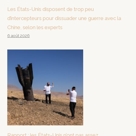
Les États-Unis disposent de trop peu
d’intercepteurs pour dissuader une guerre avec la
Chine, selon les experts
6 août 2026
Rapport : les États-Unis n’ont pas assez