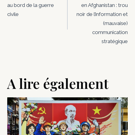
au bord de la guerre
en Afghanistan : trou
l’article
civile
noir de l’information et
(mauvaise)
communication
stratégique
A lire également