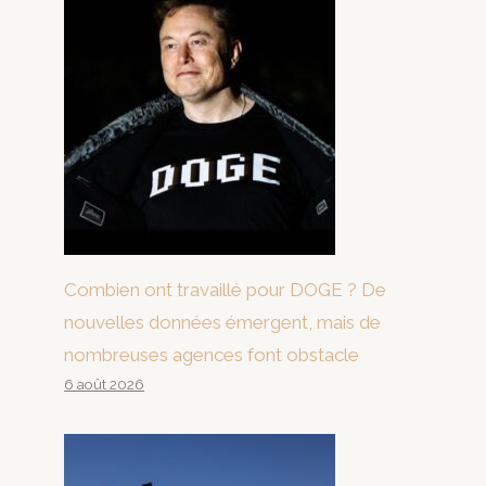
Combien ont travaillé pour DOGE ? De
nouvelles données émergent, mais de
nombreuses agences font obstacle
6 août 2026