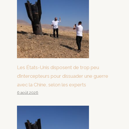
Les États-Unis disposent de trop peu
d’intercepteurs pour dissuader une guerre
avec la Chine, selon les experts
6 août 2026