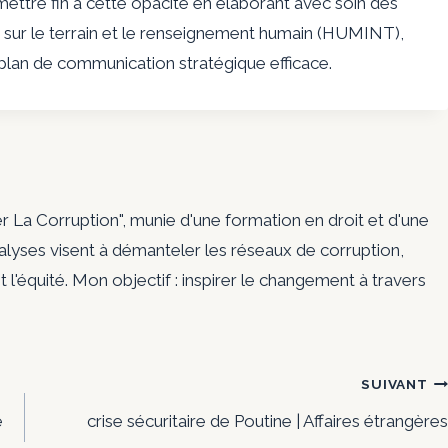
ettre fin à cette opacité en élaborant avec soin des
es sur le terrain et le renseignement humain (HUMINT),
n plan de communication stratégique efficace.
er La Corruption", munie d'une formation en droit et d'une
nalyses visent à démanteler les réseaux de corruption,
t l'équité. Mon objectif : inspirer le changement à travers
SUIVANT
e
crise sécuritaire de Poutine | Affaires étrangères