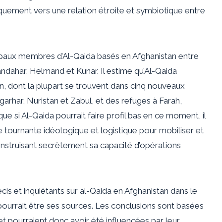
iquement vers une relation étroite et symbiotique entre
ipaux membres d’Al-Qaida basés en Afghanistan entre
ndahar, Helmand et Kunar. Il estime qu’Al-Qaida
, dont la plupart se trouvent dans cinq nouveaux
rhar, Nuristan et Zabul, et des refuges à Farah,
e si Al-Qaida pourrait faire profil bas en ce moment, il
e tournante idéologique et logistique pour mobiliser et
struisant secrètement sa capacité d’opérations
s et inquiétants sur al-Qaida en Afghanistan dans le
 pourrait être ses sources. Les conclusions sont basées
t pourraient donc avoir été influencées par leur