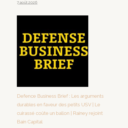
7 août 2026
Defence Business Brief : Les arguments
durables en faveur des petits USV | Le
cuirassé coûte un ballon | Rainey rejoint
Bain Capital