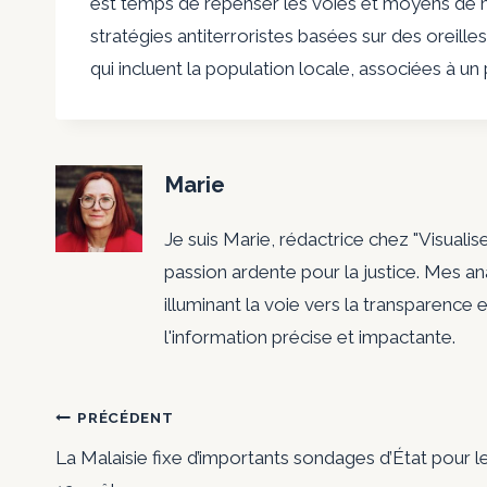
est temps de repenser les voies et moyens de m
stratégies antiterroristes basées sur des oreill
qui incluent la population locale, associées à u
Marie
Je suis Marie, rédactrice chez "Visualis
passion ardente pour la justice. Mes a
illuminant la voie vers la transparence e
l'information précise et impactante.
Navigation
PRÉCÉDENT
La Malaisie fixe d’importants sondages d’État pour l