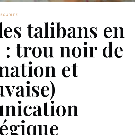
SÉCURITÉ
les talibans en
: trou noir de
mation et
vaise)
nication
tégique