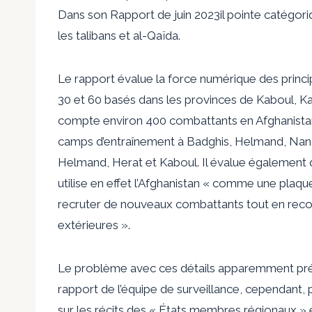
Dans son
Rapport de juin 2023
il pointe catégor
les talibans et al-Qaïda.
Le rapport évalue la force numérique des princ
30 et 60 basés dans les provinces de Kaboul, Ka
compte environ 400 combattants en Afghanistan
camps d’entraînement à Badghis, Helmand, Nanga
Helmand, Herat et Kaboul. Il évalue également qu
utilise en effet l’Afghanistan « comme une plaqu
recruter de nouveaux combattants tout en recon
extérieures ».
Le problème avec ces détails apparemment préci
rapport de l’équipe de surveillance, cependant,
sur les récits des « États membres régionaux » e