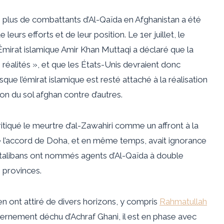
e plus de combattants d’Al-Qaïda en Afghanistan a été
eurs efforts et de leur position. Le 1er juillet, le
’Émirat islamique
Amir Khan Muttaqi a déclaré
que la
alités », et que les États-Unis devraient donc
que l’émirat islamique est resté attaché à la réalisation
on du sol afghan contre d’autres.
ritiqué le meurtre
d’al-Zawahiri comme un affront à la
de l’accord de Doha, et en même temps, avait
ignorance
talibans ont
nommés agents d’Al-Qaïda à double
 provinces.
 ont attiré de divers horizons, y compris
Rahmatullah
ernement déchu d’Achraf Ghani, il est en phase avec