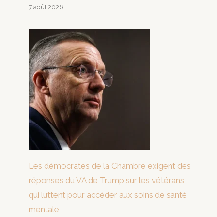
7 août 2026
Les démocrates de la Chambre exigent des
réponses du VA de Trump sur les vétérans
qui luttent pour accéder aux soins de santé
mentale