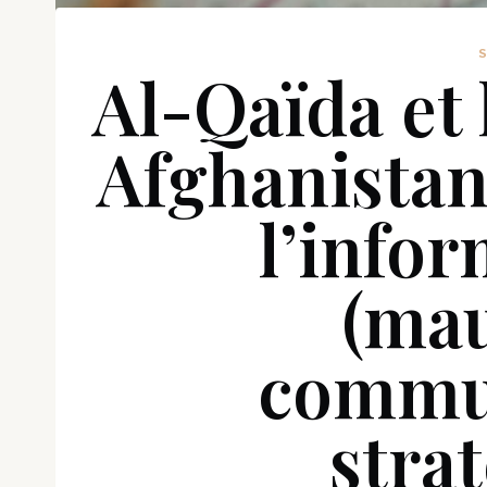
Al-Qaïda et 
Afghanistan 
l’infor
(mau
commu
stra