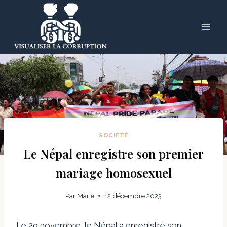
Skip
to
content
SOCIÉTÉ
Le Népal enregistre son premier
mariage homosexuel
Par
Marie
12 décembre 2023
Le 29 novembre, le Népal a enregistré son