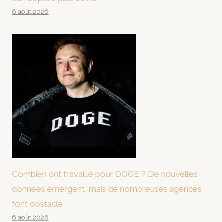
6 août 2026
Combien ont travaillé pour DOGE ? De nouvelles
données émergent, mais de nombreuses agences
font obstacle
6 août 2026