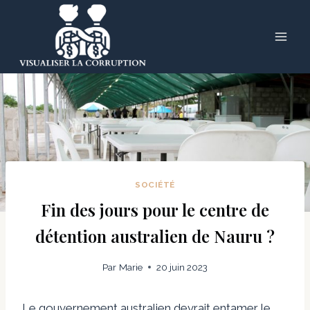
Skip
to
content
SOCIÉTÉ
Fin des jours pour le centre de
détention australien de Nauru ?
Par
Marie
20 juin 2023
Le gouvernement australien devrait entamer le