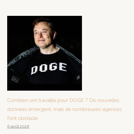
Combien ont travaillé pour DOGE ? De nouvelles
données émergent, mais de nombreuses agences
font obstacle
6 août 2026