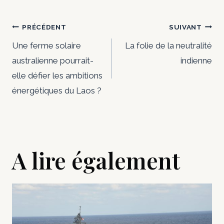
Navigation
PRÉCÉDENT
SUIVANT
de
Une ferme solaire
La folie de la neutralité
australienne pourrait-
indienne
l’article
elle défier les ambitions
énergétiques du Laos ?
A lire également