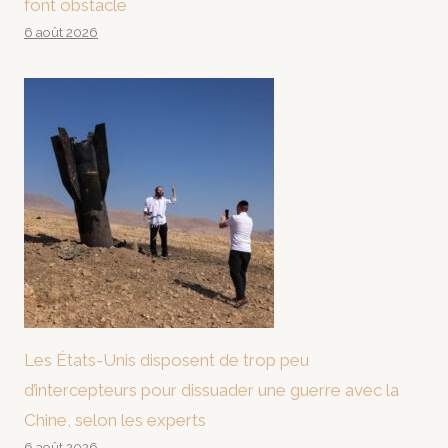
font obstacle
6 août 2026
Les États-Unis disposent de trop peu
d’intercepteurs pour dissuader une guerre avec la
Chine, selon les experts
6 août 2026