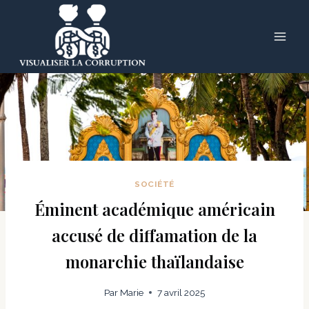
Skip
to
content
SOCIÉTÉ
Éminent académique américain
accusé de diffamation de la
monarchie thaïlandaise
Par
Marie
7 avril 2025