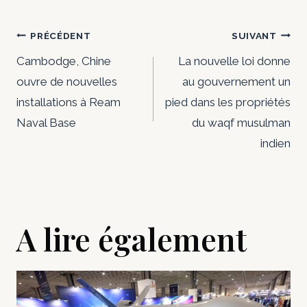
Navigation
PRÉCÉDENT
SUIVANT
de
Cambodge, Chine
La nouvelle loi donne
ouvre de nouvelles
au gouvernement un
l’article
installations à Ream
pied dans les propriétés
Naval Base
du waqf musulman
indien
A lire également