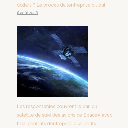
dollars ? Le procès de l’entreprise dit oui
6 août 2026
Les responsables couvrent le pari du
satellite de suivi des avions de SpaceX avec
trois contrats d’entreprise plus petits