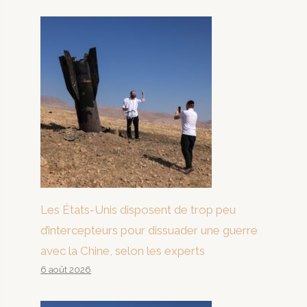
Les États-Unis disposent de trop peu
d’intercepteurs pour dissuader une guerre
avec la Chine, selon les experts
6 août 2026