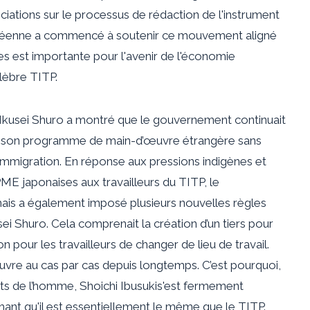
iations sur le processus de rédaction de l'instrument
ropéenne a commencé à soutenir ce mouvement aligné
 est importante pour l'avenir de l'économie
lèbre TITP.
kusei Shuro a montré que le gouvernement continuait
ns son programme de main-d’œuvre étrangère sans
’immigration. En réponse aux pressions indigènes et
ME japonaises aux travailleurs du TITP, le
ais a également imposé plusieurs nouvelles règles
sei Shuro. Cela comprenait la création d’un tiers pour
ion pour les travailleurs de changer de lieu de travail.
vre au cas par cas depuis longtemps. C’est pourquoi,
its de l’homme,
Shoichi Ibusuki
s'est fermement
ant qu'il est essentiellement le même que le TITP.