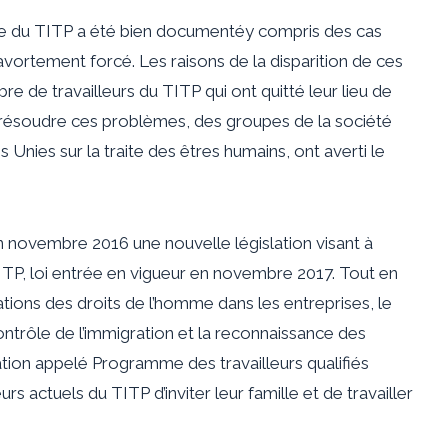
e du TITP a été
bien documenté
y compris des cas
vortement forcé. Les raisons de la disparition de ces
re de travailleurs du TITP qui ont quitté leur lieu de
ur résoudre ces problèmes, des groupes de la société
ns Unies
sur la traite des êtres humains, ont averti le
n novembre 2016 une nouvelle législation visant à
u TITP, loi entrée en vigueur en novembre 2017. Tout en
lations des droits de l’homme dans les entreprises, le
ontrôle de l’immigration et la reconnaissance des
ration appelé Programme des travailleurs qualifiés
rs actuels du TITP d’inviter leur famille et de travailler