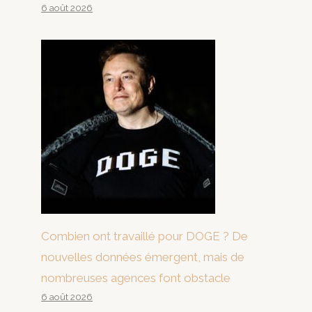
6 août 2026
Combien ont travaillé pour DOGE ? De
nouvelles données émergent, mais de
nombreuses agences font obstacle
6 août 2026