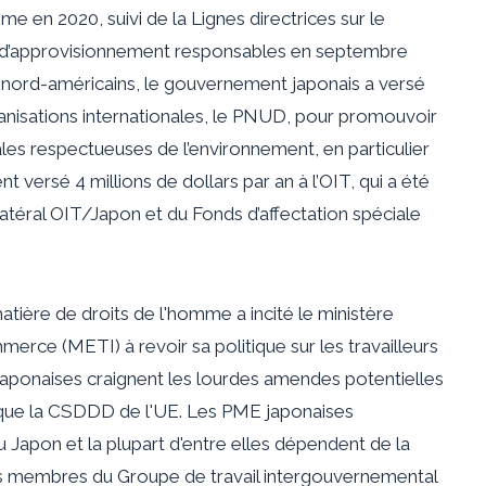
mme en 2020, suivi de la
Lignes directrices sur le
s d’approvisionnement responsables en septembre
 nord-américains, le gouvernement japonais a versé
organisations internationales, le PNUD, pour promouvoir
ales respectueuses de l’environnement, en particulier
t versé 4 millions de dollars par an à l’OIT, qui a été
téral OIT/Japon et du Fonds d’affectation spéciale
tière de droits de l'homme a incité le ministère
erce (METI) à revoir sa politique sur les travailleurs
japonaises craignent les lourdes amendes potentielles
s que la CSDDD de l'UE. Les PME japonaises
 Japon et la plupart d'entre elles dépendent de la
s membres du Groupe de travail intergouvernemental