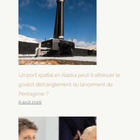
Un port spatial en Alaska peut-il atténuer le
goulot d’étranglement du lancement du
Pentagone ?
6 août 2026