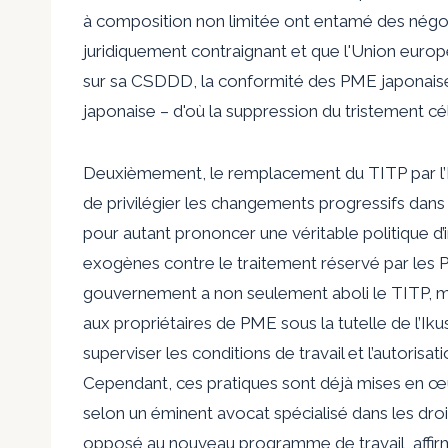
à composition non limitée ont entamé des négoc
juridiquement contraignant et que l'Union eu
sur sa CSDDD, la conformité des PME japonaises
japonaise – d'où la suppression du tristement cé
Deuxièmement, le remplacement du TITP par l’I
de privilégier les changements progressifs da
pour autant prononcer une véritable politique d
exogènes contre le traitement réservé par les P
gouvernement a non seulement aboli le TITP, m
aux propriétaires de PME sous la tutelle de l’Iku
superviser les conditions de travail et l’autorisat
Cependant, ces pratiques sont déjà mises en œu
selon un éminent avocat spécialisé dans les dro
opposé au nouveau programme de travail, affirm