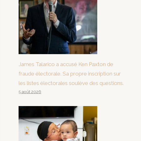
James Talarico a accusé Ken Paxton de
fraude électorale. Sa propre inscription sur
les listes électorales soulève des questions.
5 août 2026