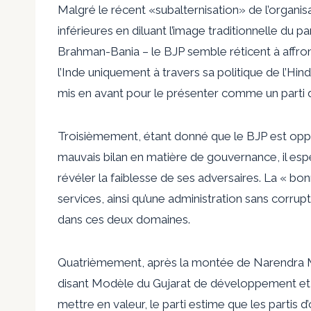
Malgré le récent «
subalternisation
» de l’organis
inférieures en diluant l’image traditionnelle du p
Brahman-Bania – le BJP semble réticent à affron
l’Inde uniquement à travers sa politique de l’H
mis en avant pour le présenter comme un parti d
Troisièmement, étant donné que le BJP est oppo
mauvais bilan en matière de gouvernance, il e
révéler la faiblesse de ses adversaires. La « bo
services, ainsi qu’une administration sans corrupti
dans ces deux domaines.
Quatrièmement, après la montée de Narendra M
disant
Modèle du Gujarat
de développement et 
mettre en valeur, le parti estime que les partis 