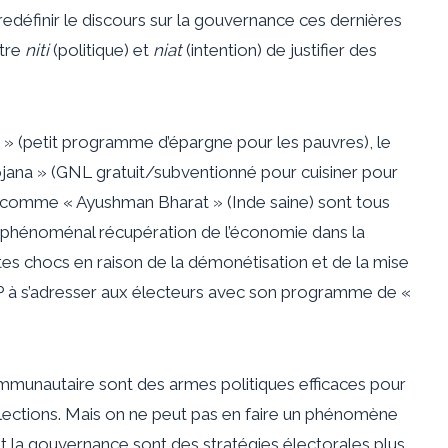
edéfinir le discours sur la gouvernance ces dernières
tre
niti
(politique) et
niat
(intention) de justifier des
na » (petit programme d’épargne pour les pauvres), le
ojana » (GNL gratuit/subventionné pour cuisiner pour
é comme « Ayushman Bharat » (Inde saine) sont tous
e phénoménal
récupération
de l’économie dans la
tes
chocs
en raison de la démonétisation et de la mise
P à s’adresser aux électeurs avec son programme de «
communautaire sont des armes politiques efficaces pour
 élections. Mais on ne peut pas en faire un phénomène
 la gouvernance sont des stratégies électorales plus