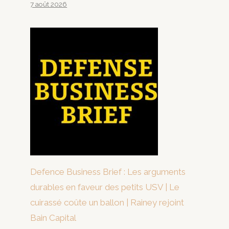
7 août 2026
Defence Business Brief : Les arguments
durables en faveur des petits USV | Le
cuirassé coûte un ballon | Rainey rejoint
Bain Capital