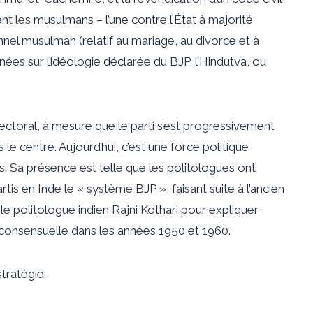
nt les musulmans – l’une contre l’État à majorité
nel musulman (relatif au mariage, au divorce et à
gnées sur l’idéologie déclarée du BJP, l’Hindutva, ou
électoral, à mesure que le parti s’est progressivement
le centre. Aujourd’hui, c’est une force politique
s. Sa présence est telle que les politologues ont
 en Inde le « système BJP », faisant suite à l’ancien
le politologue indien Rajni Kothari pour expliquer
e consensuelle dans les années 1950 et 1960.
tratégie.