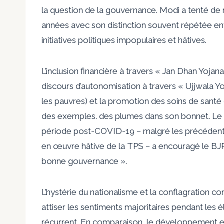
la question de la gouvernance. Modi a tenté de r
années avec son
distinction souvent répétée
en
initiatives politiques impopulaires et hâtives.
L’inclusion financière à travers « Jan Dhan Yoja
discours d’autonomisation à travers « Ujjwala Y
les pauvres) et la promotion des soins de sant
des exemples. des plumes dans son bonnet. L
période post-COVID-19 – malgré les précéden
en œuvre hâtive de la TPS – a encouragé le BJ
bonne gouvernance ».
L’hystérie du nationalisme et la conflagration 
attiser les sentiments majoritaires pendant les
récurrent. En comparaison, le développement et