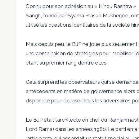
Connu pour son adhésion au « Hindu Rashtra », l
Sangh, fondé par Syama Prasad Mukherjee, ont t
utilisé les questions identitaires de la société h
Mais depuis peu, le BJP ne joue plus seulement la 
une combinaison de stratégies pour mobiliser 
étant au premier rang d’entre elles.
Cela surprend les observateurs qui se demanden
antécédents en matière de gouvernance alors qu’
disponible pour éclipser tous les adversaires pol
Le BJP était l’architecte en chef du Ramjanmabh
Lord Rama) dans les années 1980. Le parti en a fa
l’article 370, qui accordait un statut spécial au