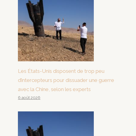
Les États-Unis disposent de trop peu
d’intercepteurs pour dissuader une guerre
avec la Chine, selon les experts
6 août 2026