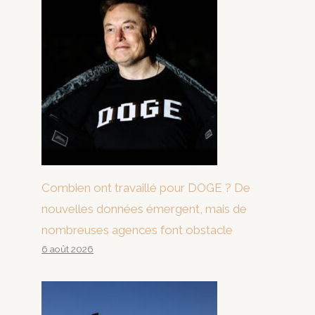
Combien ont travaillé pour DOGE ? De
nouvelles données émergent, mais de
nombreuses agences font obstacle
6 août 2026