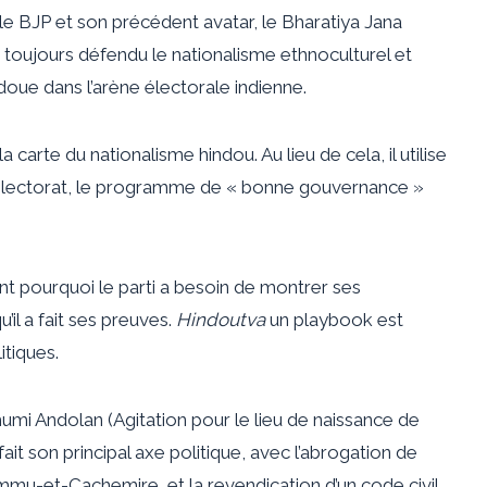
e BJP et son précédent avatar, le Bharatiya Jana
oujours défendu le nationalisme ethnoculturel et
indoue dans l’arène électorale indienne.
carte du nationalisme hindou. Au lieu de cela, il utilise
l’électorat, le programme de « bonne gouvernance »
t pourquoi le parti a besoin de montrer ses
il a fait ses preuves.
Hindoutva
un playbook est
itiques.
umi Andolan (Agitation pour le lieu de naissance de
it son principal axe politique, avec l’abrogation de
 Jammu-et-Cachemire, et la revendication d’un code civil