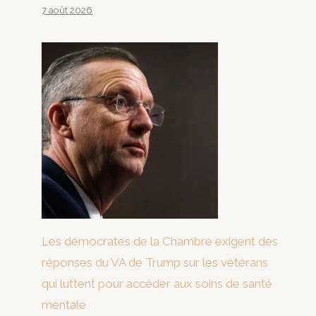
7 août 2026
Les démocrates de la Chambre exigent des
réponses du VA de Trump sur les vétérans
qui luttent pour accéder aux soins de santé
mentale