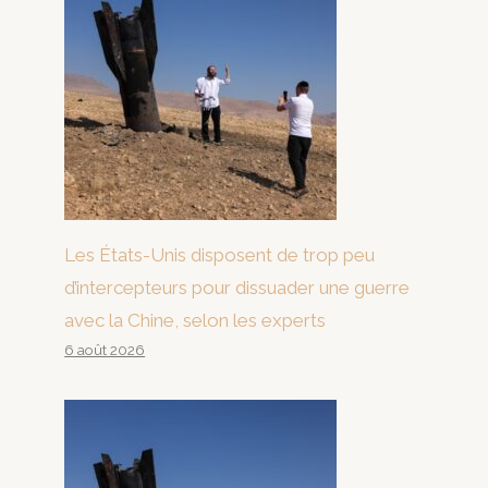
Les États-Unis disposent de trop peu
d’intercepteurs pour dissuader une guerre
avec la Chine, selon les experts
6 août 2026