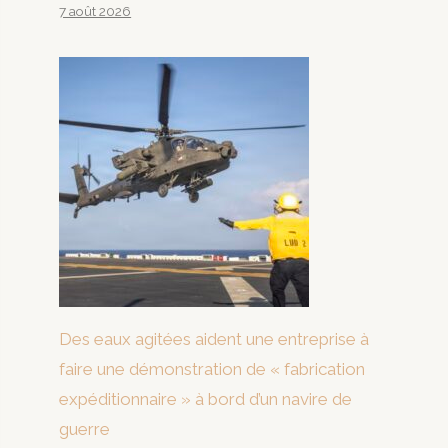
7 août 2026
Des eaux agitées aident une entreprise à
faire une démonstration de « fabrication
expéditionnaire » à bord d’un navire de
guerre