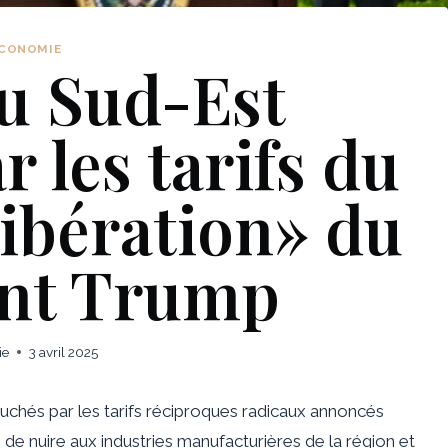
CONOMIE
du Sud-Est
r les tarifs du
libération» du
ent Trump
ie
3 avril 2025
uchés par les tarifs réciproques radicaux annoncés
de nuire aux industries manufacturières de la région et