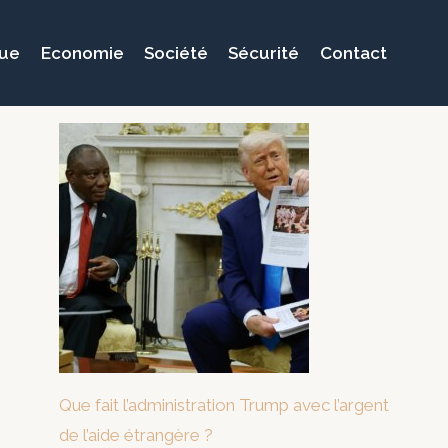
que
Economie
Société
Sécurité
Contact
Que fait l’administration Trump avec l’argent
de l’aide étrangère ?