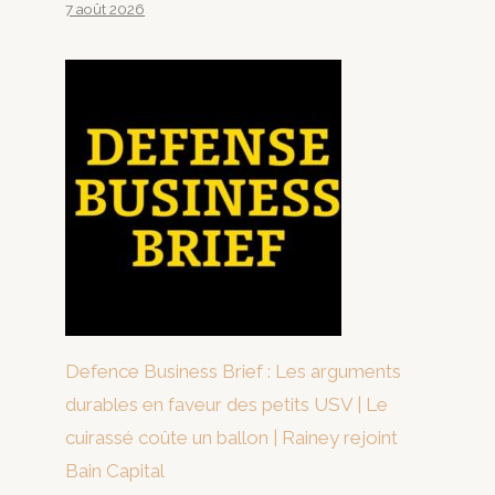
7 août 2026
Defence Business Brief : Les arguments
durables en faveur des petits USV | Le
cuirassé coûte un ballon | Rainey rejoint
Bain Capital