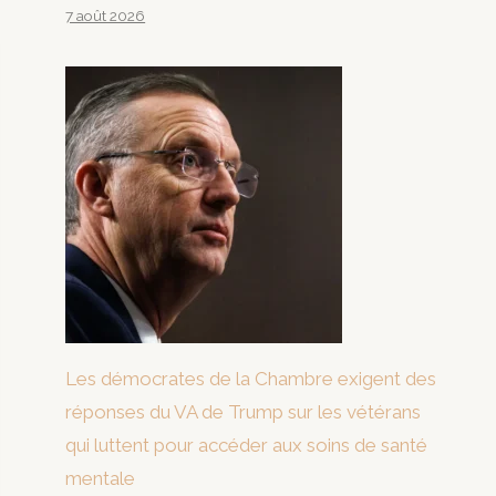
7 août 2026
Les démocrates de la Chambre exigent des
réponses du VA de Trump sur les vétérans
qui luttent pour accéder aux soins de santé
mentale