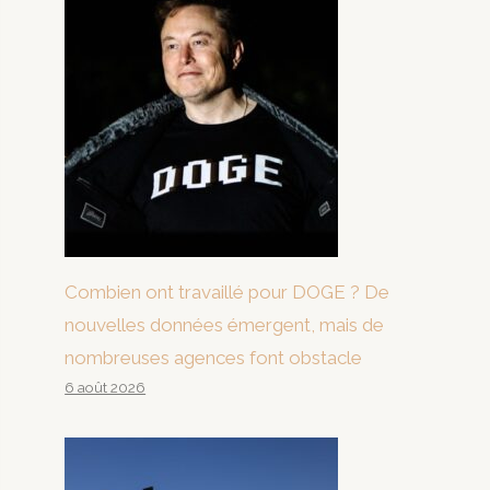
Combien ont travaillé pour DOGE ? De
nouvelles données émergent, mais de
nombreuses agences font obstacle
6 août 2026