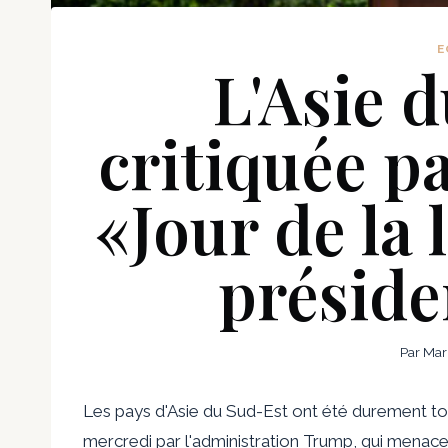
E
L'Asie 
critiquée pa
«Jour de la 
présid
Par
Mar
Les pays d'Asie du Sud-Est ont été durement to
mercredi par l'administration Trump, qui menace 