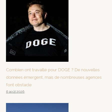
Combien ont travaillé pour DOGE ? De nouvelles
données émergent, mais de nombreuses agences
font obstacle
6 août 2026