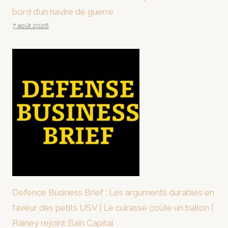
bord d’un navire de guerre
7 août 2026
Defence Business Brief : Les arguments durables en
faveur des petits USV | Le cuirassé coûte un ballon |
Rainey rejoint Bain Capital