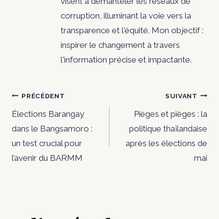
visent à démanteler les réseaux de
corruption, illuminant la voie vers la
transparence et l'équité. Mon objectif :
inspirer le changement à travers
l'information précise et impactante.
Navigation
PRÉCÉDENT
SUIVANT
de
Élections Barangay
Pièges et pièges : la
dans le Bangsamoro :
politique thaïlandaise
l’article
un test crucial pour
après les élections de
l’avenir du BARMM
mai