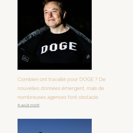
Combien ont travaillé pour DOGE ? De
nouvelles données émergent, mais de
nombreuses agences font obstacle
6 août 2026