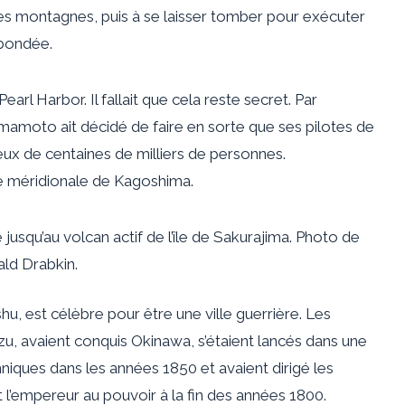
utes montagnes, puis à se laisser tomber pour exécuter
 bondée.
rl Harbor. Il fallait que cela reste secret. Par
amamoto ait décidé de faire en sorte que ses pilotes de
 yeux de centaines de milliers de personnes.
aire méridionale de Kagoshima.
jusqu’au volcan actif de l’île de Sakurajima. Photo de
ld Drabkin.
shu, est célèbre pour être une ville guerrière. Les
u, avaient conquis Okinawa, s’étaient lancés dans une
nniques dans les années 1850 et avaient dirigé les
 l’empereur au pouvoir à la fin des années 1800.