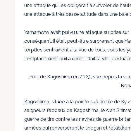
une attaque qui les obligerait à survoler de ha
une attaque à très basse altitude dans une baie
Yamamoto avait prévu une attaque surprise sur Pea
conséquent, il était peut-être surprenant que Y
torpilles s’entraînent à la vue de tous, sous les
L’emplacement qu’il a choisi était la ville portu
Port de Kagoshima en 2023, vue depuis la ville 
Rona
Kagoshima, située à la pointe sud de l’île de Kyu
seigneurs féodaux de Kagoshima, le clan Shimaz
guerre de tirs contre les navires de guerre brita
armées qui renversèrent le shogun et rétablirent