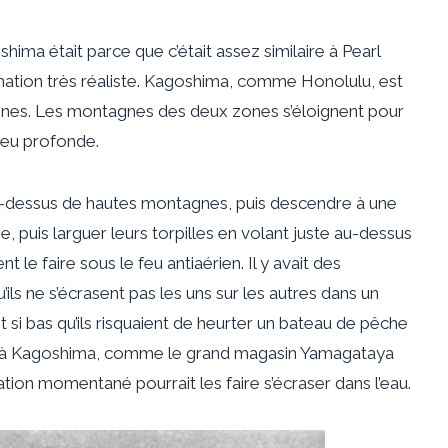
ima était parce que c’était assez similaire à Pearl
ormation très réaliste. Kagoshima, comme Honolulu, est
gnes. Les montagnes des deux zones s’éloignent pour
 peu profonde.
 au-dessus de hautes montagnes, puis descendre à une
, puis larguer leurs torpilles en volant juste au-dessus
t le faire sous le feu antiaérien. Il y avait des
’ils ne s’écrasent pas les uns sur les autres dans un
si bas qu’ils risquaient de heurter un bateau de pêche
r à Kagoshima, comme le grand magasin Yamagataya
on momentané pourrait les faire s’écraser dans l’eau.