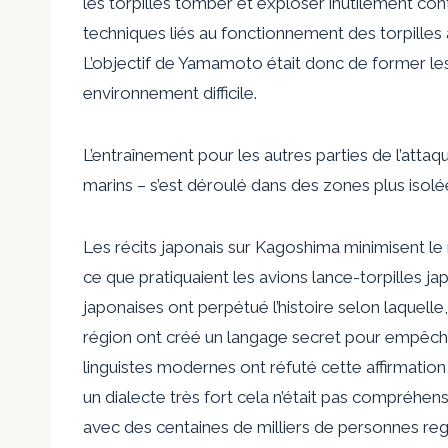
les torpilles tomber et exploser inutilement cont
techniques liés au fonctionnement des torpilles 
L’objectif de Yamamoto était donc de former les 
environnement difficile.
L’entraînement pour les autres parties de l’atta
marins – s’est déroulé dans des zones plus isolé
Les récits japonais sur Kagoshima minimisent le
ce que pratiquaient les avions lance-torpilles ja
japonaises ont perpétué l’histoire selon laquelle
région ont créé un langage secret pour empêcher
linguistes modernes ont réfuté cette affirmation
un dialecte très fort
cela n’était pas compréhens
avec des centaines de milliers de personnes rega