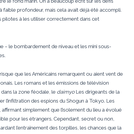
re le fond marin. On a beaucoup écrit sur les défis
à faible profondeur, mais cela avait déjà été accompli.
pilotes à les utiliser correctement dans cet
que – le bombardement de niveau et les mini sous-
es.
 risque que les Américains remarquent ou aient vent de
ponais. Les romans et les émissions de télévision
, dans la zone féodale, le
daimyo
Les dirigeants de la
 l’infiltration des espions du Shogun à Tokyo. Les
, affirmant simplement que l’isolement du lieu a évolué
ible pour les étrangers. Cependant, secret ou non,
rdant l’entraînement des torpilles, les chances que la