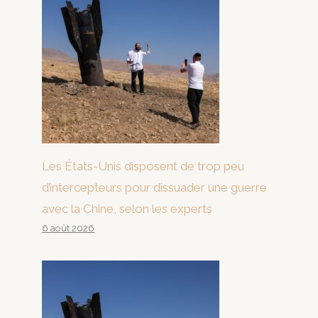
Les États-Unis disposent de trop peu
d’intercepteurs pour dissuader une guerre
avec la Chine, selon les experts
6 août 2026