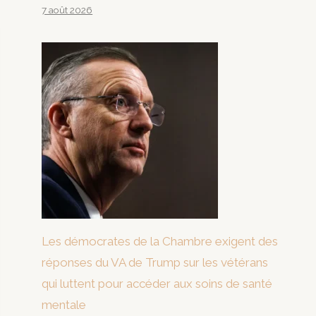
7 août 2026
Les démocrates de la Chambre exigent des
réponses du VA de Trump sur les vétérans
qui luttent pour accéder aux soins de santé
mentale