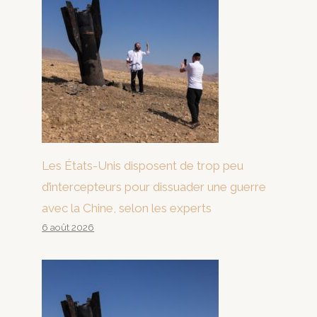
Les États-Unis disposent de trop peu
d’intercepteurs pour dissuader une guerre
avec la Chine, selon les experts
6 août 2026