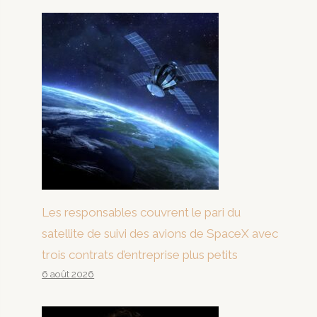
Les responsables couvrent le pari du
satellite de suivi des avions de SpaceX avec
trois contrats d’entreprise plus petits
6 août 2026