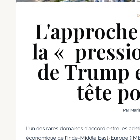
E
L'approche
la « pressi
de Trump e
tête po
Par
Mari
L'un des rares domaines d'accord entre les admin
économique de l'Inde-Middle East-Europe (IME