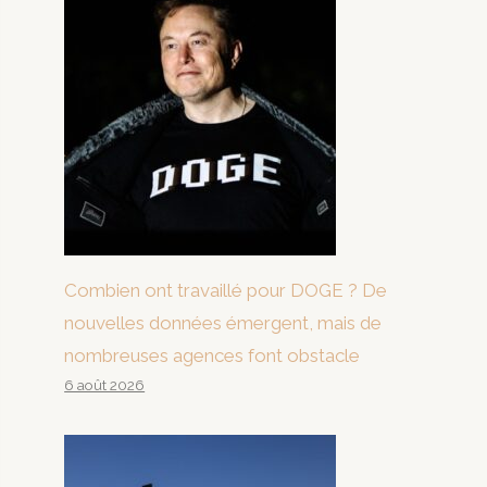
Combien ont travaillé pour DOGE ? De
nouvelles données émergent, mais de
nombreuses agences font obstacle
6 août 2026