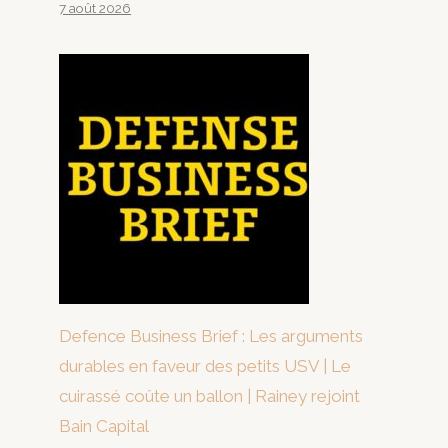
7 août 2026
Defence Business Brief : Les arguments
durables en faveur des petits USV | Le
cuirassé coûte un ballon | Rainey rejoint
Bain Capital