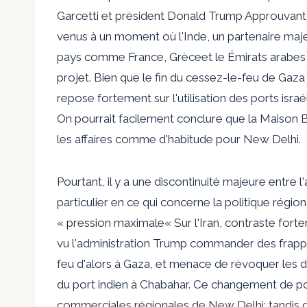
Garcetti
et président
Donald Trump
Approuvant l
venus à un moment où l'Inde, un partenaire majeu
pays comme
France
,
Grèce
et le
Émirats arabes
projet. Bien que le
fin
du cessez-le-feu de Gaza c
repose fortement sur l'utilisation des ports israé
On pourrait facilement conclure que la Maison
les affaires comme d'habitude pour New Delhi.
Pourtant, il y a une discontinuité majeure entre
particulier en ce qui concerne la politique région
«
pression maximale
« Sur l'Iran, contraste fort
vu l'administration Trump
commander des frapp
feu d'alors à Gaza, et menace de révoquer les d
du port indien à
Chabahar
. Ce changement de po
commerciales régionales de New Delhi: tandis que