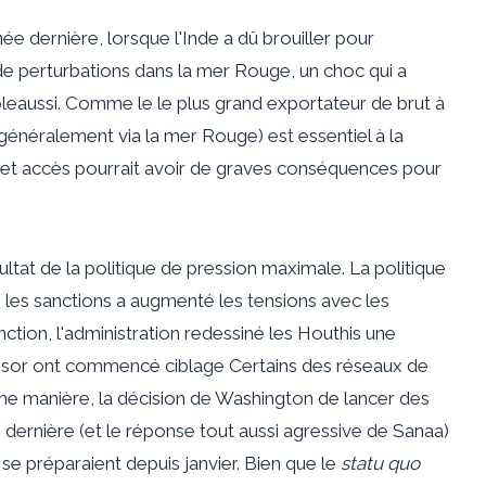
nnée dernière, lorsque l'Inde a dû
brouiller
pour
de perturbations dans la mer Rouge, un choc qui a
ole
aussi. Comme le
le plus grand exportateur
de brut à
s (généralement
via la mer Rouge
) est essentiel à la
 cet accès pourrait avoir de graves conséquences pour
sultat de la politique de pression maximale. La politique
s les sanctions a augmenté les tensions avec les
nction, l'administration
redessiné
les Houthis une
Trésor ont commencé
ciblage
Certains des réseaux de
ne manière, la décision de Washington de lancer des
 dernière (et le
réponse tout aussi agressive
de Sanaa)
 se préparaient depuis janvier. Bien que le
statu quo