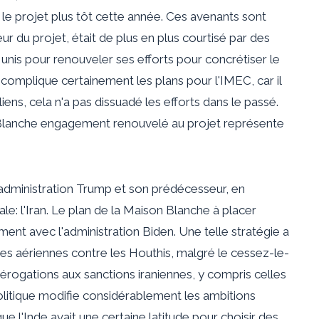
e projet plus tôt cette année. Ces avenants sont
r du projet, était de plus en plus courtisé par des
 unis
pour renouveler ses efforts pour concrétiser le
omplique certainement les plans pour l'IMEC, car il
liens, cela n'a pas dissuadé les efforts
dans
le
passé
.
 Blanche
engagement renouvelé
au projet représente
 l'administration Trump et son prédécesseur, en
ale: l'Iran. Le plan de la Maison Blanche à placer
ement avec l'administration Biden. Une telle stratégie a
es aériennes
contre les Houthis, malgré le cessez-le-
érogations aux sanctions iraniennes, y compris celles
litique modifie considérablement les ambitions
 l'Inde avait une certaine latitude pour choisir des