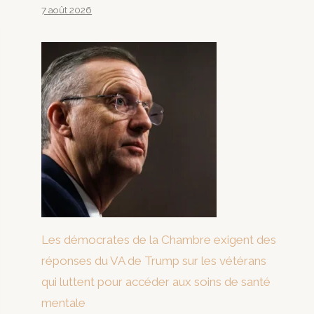
7 août 2026
Les démocrates de la Chambre exigent des
réponses du VA de Trump sur les vétérans
qui luttent pour accéder aux soins de santé
mentale