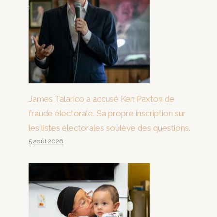
James Talarico a accusé Ken Paxton de
fraude électorale. Sa propre inscription sur
les listes électorales soulève des questions.
5 août 2026