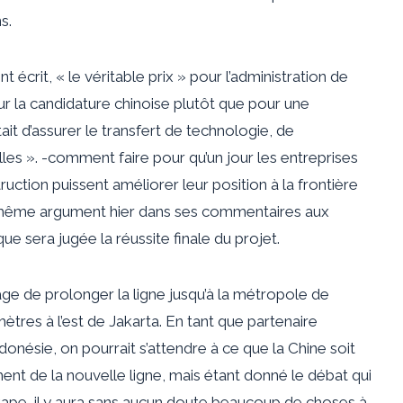
s.
rit, « le véritable prix » pour l’administration de
our la candidature chinoise plutôt que pour une
it d’assurer le transfert de technologie, de
s ». -comment faire pour qu’un jour les entreprises
uction puissent améliorer leur position à la frontière
le même argument hier dans ses commentaires aux
que sera jugée la réussite finale du projet.
age de prolonger la ligne jusqu’à la métropole de
ètres à l’est de Jakarta. En tant que partenaire
ndonésie, on pourrait s’attendre à ce que la Chine soit
nt de la nouvelle ligne, mais étant donné le débat qui
ape, il y aura sans aucun doute beaucoup de choses à