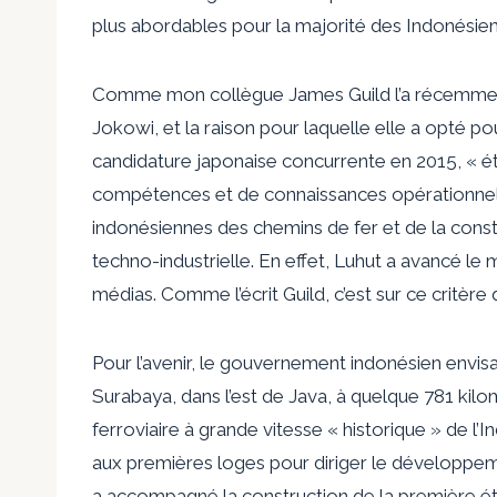
plus abordables pour la majorité des Indonésien
Comme mon collègue James Guild l’a récemment éc
Jokowi, et la raison pour laquelle elle a opté p
candidature japonaise concurrente en 2015, « éta
compétences et de connaissances opérationnelle
indonésiennes des chemins de fer et de la constr
techno-industrielle. En effet, Luhut a avancé 
médias. Comme l’écrit Guild, c’est sur ce critère 
Pour l’avenir, le gouvernement indonésien envis
Surabaya, dans l’est de Java, à quelque 781 kilom
ferroviaire à grande vitesse « historique » de l’I
aux premières loges pour diriger le développeme
a accompagné la construction de la première ét