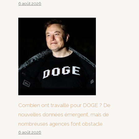
6 août 2026
Combien ont travaillé pour DOGE ? De
nouvelles données émergent, mais de
nombreuses agences font obstacle
6 août 2026