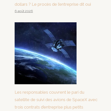
dollars ? Le procès de l’entreprise dit oui
6 août 2026
Les responsables couvrent le pari du
satellite de suivi des avions de SpaceX avec
trois contrats d’entreprise plus petits