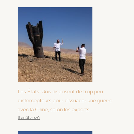
Les États-Unis disposent de trop peu
d’intercepteurs pour dissuader une guerre
avec la Chine, selon les experts
6 août 2026