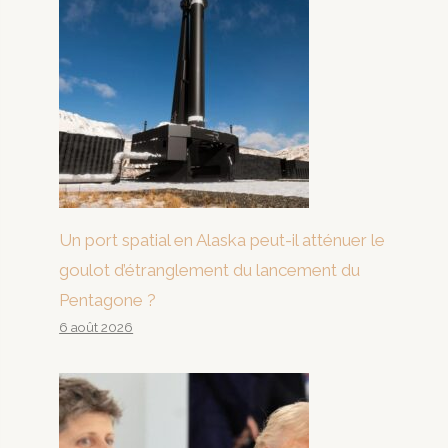
Un port spatial en Alaska peut-il atténuer le
goulot d’étranglement du lancement du
Pentagone ?
6 août 2026