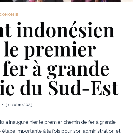
CONOMIE
nt indonésien
 le premier
fer à grande
sie du Sud-Est
3 octobre 2023
 a inauguré hier le premier chemin de fer à grande
e étape importante à la fois pour son administration et