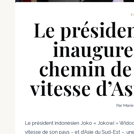
E
Le préside
inaugure
chemin de 
vitesse d’A
Par
Marie
Le président indonésien Joko « Jokowi » Widodo
vitesse de son pays – et d’Asie du Sud-Est –, un